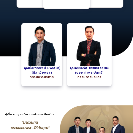
คุณบัณฑิตพงษ์ นาคสินธุ์
คุณอรรถวัติ ศิริสิทธิธงไชย
(นิว เมืองชล)
(บอย ท่าพระจันทร์)
กรรมการบริหาร
กรรมการบริหาร
ผู้เชี่ยวชาญระดับแนวหน้าของเมืองไทย
"มารวมกัน
ตรวจสอบพระ ...ให้กับคุณ"