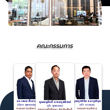
คณะกรรมการ
ดร.เสมอ งิ้วงาม
คุณวุทธิชัย ธนาวุฒิกุล
คุณอนุศักดิ์ นารถกุลพัฒน์
(ป๋อง สุพรรณ)
(ต้า บางแค)
(อ้า สุพรรณ)
กรรมการบริหาร
กรรมการบริหาร
ประธานที่ปรึกษา กิตติมศักดิ์