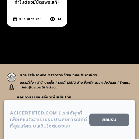
ทำไมต้องมีบัตรพระแท้?
06/08/2026
14
สถาบันรับรองและตรวจสอบวัตถุมงคลประเทศไทย
สถานที่ตั้ง : สำนักงานชั้น 1 เลขที่ 128/2 ห้างเซ็นทรัล สาขาแจ้งวัฒนะ | E-mail
: info@acicertified.com
สอบถามรายละเอียดเพิ่มเติมได้ที่
:
065-582-4972
หรือ
021-938-223
ACICERTIFIED.COM
|
เราใช้คุกกี้
:
info@acicertified.com
ยอมรับ
เพื่อให้แน่ใจว่าเรามอบประสบการณ์ที่ดี
ที่สุดแก่คุณบนเว็บไซต์ของเรา
:
สถาบันรับรองและตรวจสอบวัตถุมงคลประเทศไทย-AIC