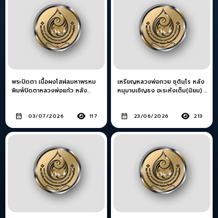
พระปิดตา เนื้อผงโสฬลมหาพรหม
เหรียญหลวงพ่อกวย ชุตินฺโร หลัง
พิมพ์ปิดตาหลวงพ่อแก้ว หลัง
หนุมานเชิญธง อะระหังเต็ม(นิยม) ปี
แบบ(รักแดง นิยม) สร้างปีพ.ศ.
2521 เนื้ออัลปาก้า วัดโฆสิตาราม
2503
03/07/2026
117
23/06/2026
213