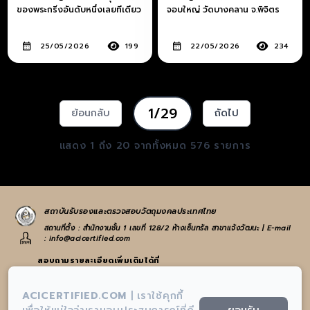
ของพระกริ่งอันดับหนึ่งเลยทีเดียว
จอบใหญ่ วัดบางคลาน จ.พิจิตร
25/05/2026
199
22/05/2026
234
1/29
ย้อนกลับ
ถัดไป
แสดง
1
ถึง
20
จากทั้งหมด
576
รายการ
สถาบันรับรองและตรวจสอบวัตถุมงคลประเทศไทย
สถานที่ตั้ง : สำนักงานชั้น 1 เลขที่ 128/2 ห้างเซ็นทรัล สาขาแจ้งวัฒนะ | E-mail
: info@acicertified.com
สอบถามรายละเอียดเพิ่มเติมได้ที่
:
065-582-4972
หรือ
021-938-223
ACICERTIFIED.COM
|
เราใช้คุกกี้
:
info@acicertified.com