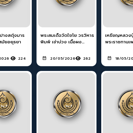
ปางสดุ้งมาร
พระสมเด็จวัดไชโย วรวิหาร
เหรียญหลวงปู
สมัยอยุธยา
พิมพ์ เข่าบ่วง เนื้อผง
พระราชทานเพล
พุทธคุณ พิมพ์นี้พบเจอน้อย
เงินลงยา วัด
มาก (สร้างปี พ.ศ.2409)
2026
224
20/05/2026
262
18/05/2