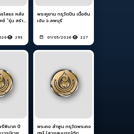
ทธโสธร หลัง
พระหูยาน กรุวัดปืน เนื้อชิน
 สร้าง
เงิน จ.ลพบุรี
้อทองคำ ปี
026
293
01/05/2026
227
ีพินาศ ปี
พระคง ลำพูน กรุวัดพระคง
ดบวรนิเวศ
ฤๅษี (สวยสมบูรณ์ติด