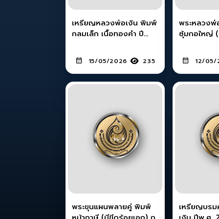
เหรียญหลวงพ่อเงิน พิมพ์
พระหลวงพ่อ
กลมเล็ก เนื้อทองคำ ปี
ซุ้มกอใหญ่ 
พ.ศ.2506 วัดดอนยายหอม
มะดัน จ.สุพ
15/05/2026
235
12/05/
พระขุนแผนพลายคู่ พิมพ์
เหรียญบรมคร
หน้าฤาษี (มีขีดร้อยเอก) กรุ
เงิน ปีพ.ศ.