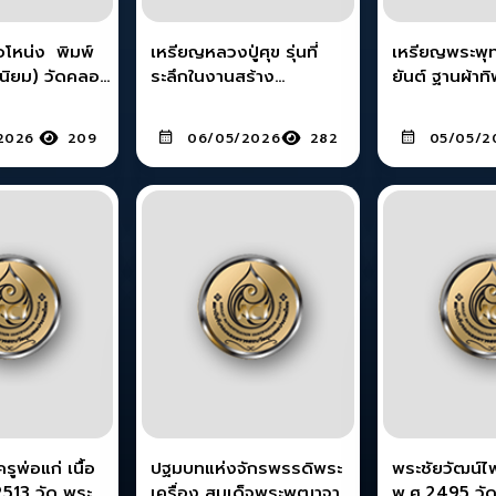
โหน่ง พิมพ์
เหรียญหลวงปู่ศุข รุ่นที่
เหรียญพระพุ
(นิยม) วัดคลอง
ระลึกในงานสร้าง
ยันต์ ฐานผ้าทิพย์ “รุ่น
รรณบุรี
ศาลหลักเมืองชัยนาท ปี
โรงเรียน” เนื
2521 เนื้อทองคำ
พ.ศ. 2509
2026
209
06/05/2026
282
05/05/2
ูพ่อแก่ เนื้อ
ปฐมบทแห่งจักรพรรดิพระ
พระชัยวัฒน์ไพร
 2513 วัด พระ
เครื่อง สมเด็จพระพุฒาจาร
พ.ศ.2495 วั