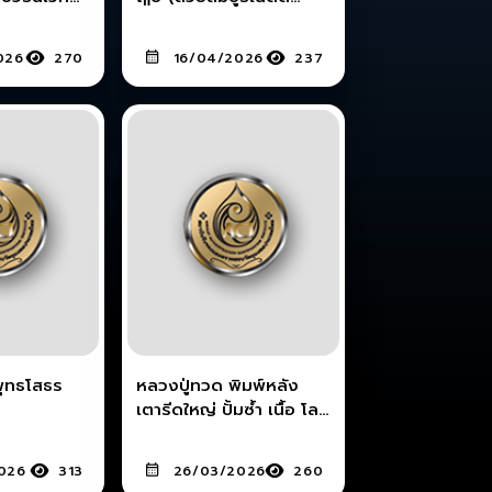
หน้าตา) อ.เมือง จ.ลำพูน
026
270
16/04/2026
237
พุทธโสธร
หลวงปู่ทวด พิมพ์หลัง
เตารีดใหญ่ ปั้มซ้ำ เนื้อ โลหะ
ผสม ปี พ.ศ.2505 วัดช้าง
ให้ จ.ปัตตานี
026
313
26/03/2026
260