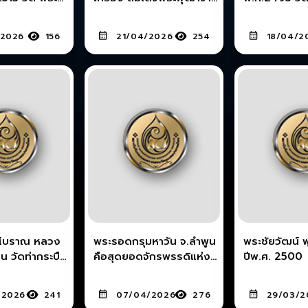
ุงเทพมหานคร
ย์ (โต พฺรหฺมรํสี)
วิหาร
/2026
156
21/04/2026
254
18/04/2
อโบราณ หลวง
พระรอดกรุมหาวัน จ.ลำพูน
พระชัยวัฒน์ 
ระบือ
คือสุดยอดจักรพรรดิแห่ง
ปีพ.ศ. 2500
พิมพ์
พระเครื่องเมืองเหนือ 1 ใน
5 ชุดเบญจภาคี
/2026
241
07/04/2026
276
29/03/2
ร