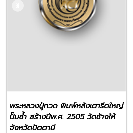
Previous
Next
พระหลวงปู่ทวด พิมพ์หลังเตารีดใหญ่
ปั๊มซ้ำ สร้างปีพ.ศ. 2505 วัดช้างให้
จังหวัดปัตตานี