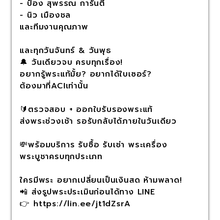
- ป๋อง สุพรรณ การันตี
- นิว เมืองชล
และทีมงานคุณภาพ
และทุกวันจันทร์ & วันพุธ
🔔 วันเดียวจบ ครบทุกเรื่อง!
อยากรู้พระแท้มั้ย? อยากได้ใบเซอร์?
ต้องมาที่ACIเท่านั้น
🔰ตรวจสอบ + ออกใบรับรองพระแท้
ส่งพระช่วงเช้า รอรับกลับได้ภายในวันเดียว
💸พร้อมบริการ รับซื้อ รับเช่า พระเครื่อง
พระบูชาครบทุกประเภท
ใครมีพระ อยากเปลี่ยนเป็นเงินสด ห้ามพลาด!
📲 ส่งรูปพระประเมินก่อนได้ทาง LINE
👉 https://lin.ee/jt1dZsrA