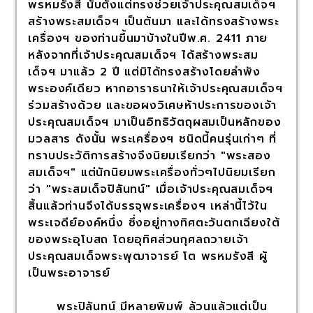
พรหมรังสี นับตั้งแต่ทรงช่วยเจ้าประคุณสมเด็จฯ
สร้างพระสมเด็จฯ เป็นต้นมา และได้ทรงสร้างพระ
เครื่องฯ ของท่านขึ้นมาบ้างในปีพ.ศ. 2411 ภาย
หลังจากที่เจ้าประคุณสมเด็จฯ ได้สร้างพระสม
เด็จฯ มาแล้ว 2 ปี แต่มิได้ทรงสร้างโดยลำพัง
พระองค์เดียว หากอาราธนาให้เจ้าประคุณสมเด็จฯ
ร่วมสร้างด้วย และขอผงวิเศษห้าประการของเจ้า
ประคุณสมเด็จฯ มาเป็นอิทธิวัตถุผสมเป็นหลักของ
มวลสาร ดังนั้น พระเครื่องฯ ชนิดนี้คนรุ่นเก่าๆ ที่
ทราบประวัติการสร้างจึงนิยมเรียกว่า "พระสอง
สมเด็จฯ" แต่นักนิยมพระเครื่องทั่วๆไปนิยมเรียก
ว่า "พระสมเด็จปิลันทน์" เมื่อเจ้าประคุณสมเด็จฯ
สิ้นแล้วท่านจึงได้บรรจุพระเครื่องฯ เหล่านี้ไว้ใน
พระเจดีย์องค์หนึ่ง ซึ่งอยู่ทางทิศตะวันตกเฉียงใต้
ของพระอุโบสถ โดยอุทิศส่วนกุศลถวายเจ้า
ประคุณสมเด็จพระพุฒาจารย์ โต พรหมรังสี ผู้
เป็นพระอาจารย์
พระปิลันทน์ มีหลายพิมพ์ ล้วนแล้วแต่เป็น