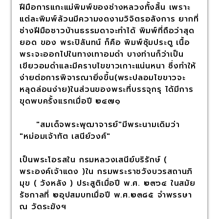
ฝีมือการแกะแม่พิมพ์ของช่างหลวงทั้งสิ้น เพราะ
แต่ละพิมพ์ล้วนมีความงดงามวิจิตรอลังการ ยากที่
ช่างฝีมือชาวบ้านธรรมดาจะทำได้ พิมพ์ที่ถือว่าสุด
ยอด ของ พระปิลันทน์ ก็คือ พิมพ์ซุ้มประตู เนื้อ
พระจะออกไปในทางเทาอมดำ บางท่านก็ว่าเป็น
เขียวอมดำและมีคราบไขขาวเกาะแน่นหนา ซึ่งทำให้
ง่ายต่อการพิจารณายิ่งขึ้น(พระปลอมไขขาวจะ
หลุดล่อนง่าย)ในส่วนของพระที่บรรจุกรุ ได้มีการ
ขุดพบครั้งแรกเมื่อปี ๒๔๗๑
"สมเด็จพระพุฒาจารย์"มีพระนามเดิมว่า
"หม่อมเจ้าทัต เสนีย์วงศ์"
เป็นพระโอรสใน กรมหลวงเสนีย์บริรักษ์ (
พระองค์เจ้าแดง )ใน กรมพระราชวังบวรสถานภิ
มุข ( วังหลัง ) ประสูติเมื่อปี พ.ศ. ๒๓๖๔ ในสมัย
รัชกาลที่ ๒อุปสมบทเมื่อปี พ.ศ.๒๓๘๕ จำพรรษา
ณ วัดระฆังฯ