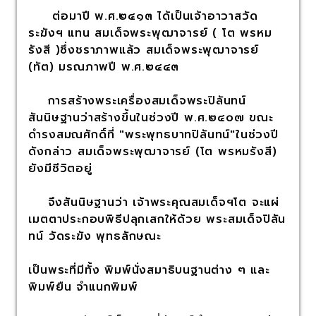
ต่อมาปี พ.ศ.๒๔๑๓ ได้เป็นเจ้าอาวาสวัด
ระฆังฯ แทน สมเด็จพระพุฒาจารย์ ( โต พรหม
รังสี )ซึ่งชราภาพแล้ว สมเด็จพระพุฒาจารย์
(ทัต) มรณภาพปี พ.ศ.๒๔๔๓
การสร้างพระเครื่องสมเด็จพระปิลันทน์
สันนิษฐานว่าสร้างขึ้นในช่วงปี พ.ศ.๒๔๐๗ ขณะ
ดำรงสมณศักดิ์ที่ "พระพุทธบาทปิลันทน์"ในช่วงปี
ดังกล่าว สมเด็จพระพุฒาจารย์ (โต พรหมรังสี)
ยังมีชีวิตอยู่
จึงสันนิษฐานว่า เจ้าพระคุณสมเด็จฯโต จะแผ่
เมตตาประกอบพิธีปลุกเสกให้ด้วย พระสมเด็จปิลัน
ทน์ วัดระฆัง พุทธลักษณะ
เป็นพระที่มีทั้ง พิมพ์นั่งสมาธิบนฐานต่าง ๆ และ
พิมพ์ยืน จำแนกพิมพ์