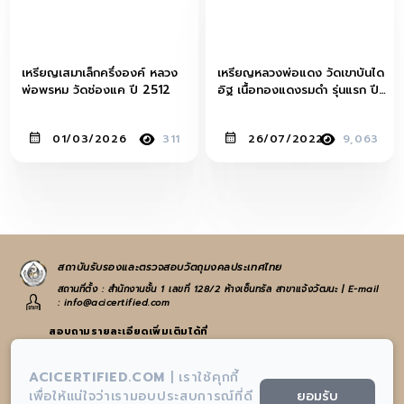
เหรียญเสมาเล็กครึ่งองค์ หลวง
เหรียญหลวงพ่อแดง วัดเขาบันได
พ่อพรหม วัดช่องแค ปี 2512
อิฐ เนื้อทองแดงรมดำ รุ่นแรก ปี
พ.ศ. 2503 จังหวัดเพรชบุรี
01/03/2026
311
26/07/2022
9,063
สถาบันรับรองและตรวจสอบวัตถุมงคลประเทศไทย
สถานที่ตั้ง : สำนักงานชั้น 1 เลขที่ 128/2 ห้างเซ็นทรัล สาขาแจ้งวัฒนะ | E-mail
: info@acicertified.com
สอบถามรายละเอียดเพิ่มเติมได้ที่
:
065-582-4972
หรือ
021-938-223
ACICERTIFIED.COM
|
เราใช้คุกกี้
:
info@acicertified.com
ยอมรับ
เพื่อให้แน่ใจว่าเรามอบประสบการณ์ที่ดี