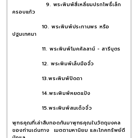
9. พระพิมพ์สี่เหลี่ยมปรกโพธิ์เล็ก
ครอบแก้ว
10. พระพิมพ์ประทานพร หรือ
ปฐมเทศนา
11. พระพิมพ์โมคคัลลาน์ - สารีบุตร
12. พระพิมพ์เล็บมือจิ๋ว
13.พระพิมพ์ปิดตา
14.พระพิมพ์หยดแป้ง
15.พระพิมพ์สมเด็จจิ๋ว
พุทธคุณที่เล่าสืบทอดกันมาพุทธคุณในวัตถุมงคล
ของท่านเด่นทาง เมตตามหานิยม และโภคทรัพย์ดี
นักแล