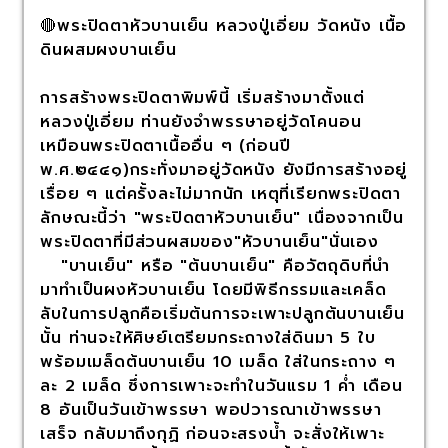
🔴พระปิดตาหัวบานเย็น หลวงปู่เอี่ยม วัดหนัง เนื้อ
ดินผสมผงบานเย็น
การสร้างพระปิดตาพิมพ์นี้ เริ่มสร้างมาตั้งแต่
หลวงปู่เอี่ยม ท่านยังจำพรรษาอยู่วัดโคนอน
เหมือนพระปิดตาเนื้ออื่น ๆ (ก่อนปี
พ.ศ.๒๔๔๑)กระทั่งมาอยู่วัดหนัง ยังมีการสร้างอยู่
เรื่อย ๆ แต่ครั้งละไม่มากนัก เหตุที่เรียกพระปิดตา
ลักษณะนี้ว่า "พระปิดตาหัวบานเย็น" เนื่องจากเป็น
พระปิดตาที่มีส่วนผสมของ"หัวบานเย็น"นั่นเอง
"บานเย็น" หรือ "ต้นบานเย็น" คือวัตถุดิบที่นำ
มาทำเป็นผงหัวบานเย็น โดยมีพิธีกรรมและเคล็ด
ลับในการปลูกคือเริ่มต้นการจะเพาะปลูกต้นบานเย็น
นั้น ท่านจะให้ศิษย์เตรียมกระถางใส่ดินมา 5 ใบ
พร้อมเมล็ดต้นบานเย็น 10 เมล็ด ใส่ในกระถาง ๆ
ละ 2 เมล็ด ซึ่งการเพาะจะทำในวันแรม 1 ค่ำ เดือน
8 อันเป็นวันเข้าพรรษา พอปวารณาเข้าพรรษา
เสร็จ กลับมาถึงกุฏิ ก่อนจะสรงน้ำ จะสั่งให้เพาะ