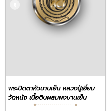
Previous
Next
พระปิดตาหัวบานเย็น หลวงปู่เอี่ยม
วัดหนัง เนื้อดินผสมผงบานเย็น