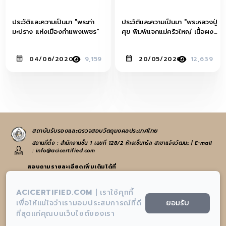
ประวัติและความเป็นมา "พระท่า
ประวัติและความเป็นมา "พระหลวงปู่
มะปราง แห่งเมืองกำแพงเพชร"
ศุข พิมพ์แจกแม่ครัวใหญ่ เนื้อผง
คลุกรัก" วัดปากคลองมะขามเฒ่า
04/06/2020
9,159
20/05/2020
12,639
สถาบันรับรองและตรวจสอบวัตถุมงคลประเทศไทย
สถานที่ตั้ง : สำนักงานชั้น 1 เลขที่ 128/2 ห้างเซ็นทรัล สาขาแจ้งวัฒนะ | E-mail
: info@acicertified.com
สอบถามรายละเอียดเพิ่มเติมได้ที่
:
065-582-4972
หรือ
021-938-223
ACICERTIFIED.COM
|
เราใช้คุกกี้
:
info@acicertified.com
ยอมรับ
เพื่อให้แน่ใจว่าเรามอบประสบการณ์ที่ดี
ที่สุดแก่คุณบนเว็บไซต์ของเรา
:
สถาบันรับรองและตรวจสอบวัตถุมงคลประเทศไทย-AIC