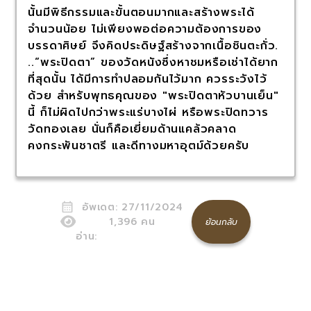
นั้นมีพิธีกรรมและขั้นตอนมากและสร้างพระได้
จำนวนน้อย ไม่เพียงพอต่อความต้องการของ
บรรดาศิษย์ จึงคิดประดิษฐ์สร้างจากเนื้อชินตะกั่ว.
..“พระปิดตา” ของวัดหนังซึ่งหาชมหรือเช่าได้ยาก
ที่สุดนั้น ได้มีการทำปลอมกันไว้มาก ควรระวังไว้
ด้วย สำหรับพุทธคุณของ "พระปิดตาหัวบานเย็น"
นี้ ก็ไม่ผิดไปกว่าพระแร่บางไผ่ หรือพระปิดทวาร
วัดทองเลย นั่นก็คือเยี่ยมด้านแคล้วคลาด
คงกระพันชาตรี และดีทางมหาอุตม์ด้วยครับ
อัพเดต:
27/11/2024
1,396
คน
ย้อนกลับ
อ่าน: