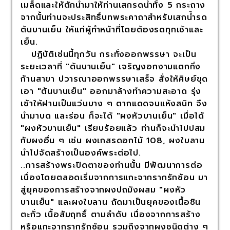
เมล็ดและให้ตักน้ำมาให้ท่านเสกรดน้ำทั้ง 5 กระถาง
จากนั้นท่านจะประสิทธิ์บทพระคาถาสำหรับเสกน้ำรด
ต้นบานเย็น ให้แก่ผู้ทำหน้าที่โดยต้องรดทุกเช้าและ
เย็น.
ปฏิบัติเช่นนี้ทุกวัน กระทั่งออกพรรษา จะเป็น
ระยะเวลาที่ "ต้นบานเย็น" เจริญงอกงามแตกกิ่ง
ก้านสาขา ปวารณาออกพรรษาเสร็จ สั่งให้ศิษย์ขุด
เอา "ต้นบานเย็น" ออกมาล้างทำความสะอาด รุ่ง
เช้าให้ฝานเป็นแว่นบาง ๆ ตากแดดจนแห้งสนิท จึง
นำมาบด และร่อน ก็จะได้ "ผงหัวบานเย็น" เมื่อได้
"ผงหัวบานเย็น" เรียบร้อยแล้ว ท่านก็จะนำไปปสม
กับผงอื่น ๆ เช่น ผงเกสรดอกไม้ 108, ผงใบลาน
นำไปจัดสร้างเป็นองค์พระต่อไป.
..การสร้างพระปิดตาของท่านนั้น มีพัฒนาการต่อ
เนื่องโดยตลอดเริ่มจากการแกะจากรากรักซ้อน มา
สู่ยุคของการสร้างจากผงปถมังผสม "ผงหัว
บานเย็น" และผงใบลาน ถัดมาเป็นยุคของเนื้อชิน
ตะกั่ว เนื้อสัมฤทธิ์ ตามลำดับ เนื่องจากการสร้าง
หรือแกะจากรากรักซ้อน รวมถึงจากผงชนิดต่าง ๆ