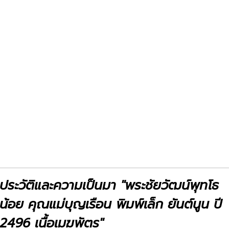
Previous
Next
ประวัติและความเป็นมา "พระชัยวัฒน์พุทโธ
น้อย คุณแม่บุญเรือน พิมพ์เล็ก ยันต์นูน ปี
2496 เนื้อเมฆพัตร"