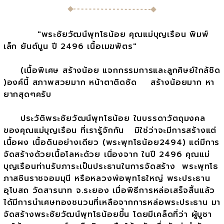
"พระชัยวัฒน์พุทโธน้อย คุณแม่บุญเรือน พิมพ์
เล็ก ยันต์นูน ปี 2496 เนื้อเมฆพัตร"
(เนื้อพิเศษ สร้างน้อย แจกกรรมการและลูกศิษย์ใกล้ชิด
)องค์นี้ สภาพสวยมาก หน้าตาติดชัด สร้างน้อยมาก หา
ยากสุดๆครับ
ประวัติพระชัยวัฒน์พุทโธน้อย ในบรรดาวัตถุมงคล
ของคุณแม่บุญเรือน ที่เรารู้จักกัน มิใช่ว่าจะมีการสร้างแต่
เนื้อผง เนื้อดินอย่างเดียว (พระพุทโธน้อย2494) แต่มีการ
จัดสร้างด้วยเนื้อโลหะด้วย เนื่องจาก ในปี 2496 คุณแม่
บุญเรือนท่านรับภาระเป็นประธานในการจัดสร้าง พระพุทโธ
ภาสชินราชจอมมุนี หรือหลวงพ่อพุทโธใหญ่ พระประธาน
อุโบสถ วัดสารนาท จ.ระยอง เมื่อพิธีการหล่อเสร็จสิ้นแล้ว
ได้มีการนำเศษทองชนวนที่เหลือจากการหล่อพระประธาน มา
จัดสร้างพระชัยวัฒน์พุทโธน้อยขึ้น โดยมีเคล็ดที่ว่า ผู้บูชา