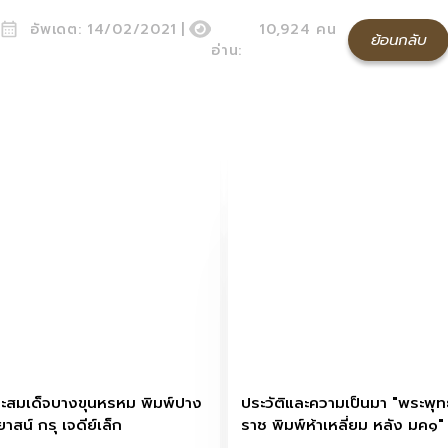
อัพเดต:
14/02/2021
|
10,924
คน
ย้อนกลับ
อ่าน:
ะสมเด็จบางขุนหรหม พิมพ์ปาง
ประวัติและความเป็นมา "พระพุท
าสน์ กรุ เจดีย์เล็ก
ราช พิมพ์ห้าเหลี่ยม หลัง มค๑"