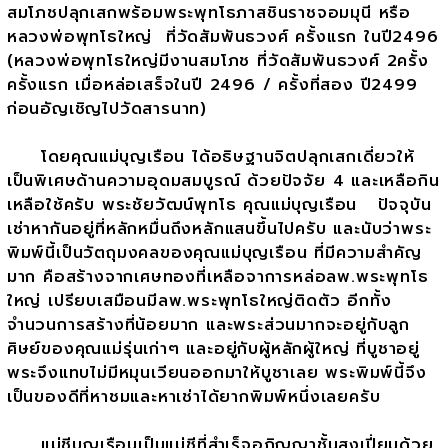
สมโภชปลุกเสกพร้อมพระพุทโธภาสชินราชจอมมุนี หรือ
หลวงพ่อพุทโธใหญ่ ที่วัดสัมพันธวงศ์ ครั้งแรก ในปี2496
(หลวงพ่อพุทโธใหญ่มีงานสมโภช ที่วัดสัมพันธวงศ์ 2ครั้ง
ครั้งแรก เมื่อหล่อเสร็จในปี 2496 / ครั้งที่สอง ปี2499
ก่อนอัญเชิญไปวัดสารนาท)
โดยคุณแม่บุญเรือน ได้อธิษฐานจิตปลุกเสกเดี่ยวให้
เป็นพิเศษด้านความอุดมสมบูรณ์ ด้วยปัจจัย 4 และเหลือกิน
เหลือใช้ครับ พระชัยวัฒน์พุทโธ คุณแม่บุญเรือน ปัจจุบัน
เช่าหากันอยู่ที่หลักหมื่นถึงหลักแสนขึ้นไปครับ และนับว่าพระ
พิมพ์นี้เป็นวัตถุมงคลของคุณแม่บุญเรือน ที่มีความสำคัญ
มาก คือสร้างจากเศษทองที่เหลือจาการหล่อลพ.พระพุทโธ
ใหญ่ เปรียบเสมือนมีลพ.พระพุทโธใหญ่ติดตัว อีกทั้ง
จำนวนการสร้างที่น้อยมาก และพระส่วนมากจะอยู่กับลูก
ศิษย์ของคุณแม่รุ่นเก่าๆ และอยู่กับผู้หลักผู้ใหญ่ ที่บูชาอยู่
พระจึงแทบไม่มีหมุนเวียนออกมาให้บูชาเลย พระพิมพ์นี้จึง
เป็นของดีที่หาชมและหาเช่าได้ยากพิมพ์หนึ่งเลยครับ
แม่ชีบุญเรือนเป็นแม่ชีที่สำเร็จอภิญญาชั้นสูงเปี่ยมด้วย