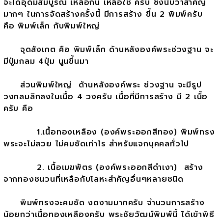
จะได้อุดมสมบูรณ์ เหลือกิน เหลือใช้ ครับ ซึ่งนับว่าสำคัญ
มากๆ ในการจัดสร้างครั้งนี้ มีการสร้าง ขึ้น 2 พิมพ์ครับ
คือ พิมพ์เล็ก กับพิมพ์ใหญ่
จุดสังเกต คือ พิมพ์เล็ก ด้านหลังองค์พระช่วงฐาน จะ
มีปู่มกลม 4ปุ่ม นูนขึ้นมา
ส่วนพิมพ์ใหญ่ ด้านหลังองค์พระ ช่วงฐาน จะมีรูป
วงกลมลึกลงในเนื้อ 4 วงครับ เนื้อที่มีการสร้าง มี 2 เนื้อ
ครับ คือ
1.เนื้อทองเหลือง (องค์พระออกสีทอง) พิมพ์ทรง
พระจะไม่สวย ไม่คมชัดเท่าไร สำหรับแจกบุคคลทั่วไป
2. เนื้อเมฆพัตร (องค์พระออกสีดำเงา) สร้าง
จากทองชนวนที่เหลือกับโลหะสำคัญอื่นๆหลายชนิด
พิมพ์ทรงจะคมชัด งดงามมากครับ จำนวนการสร้าง
น้อยกว่าเนื้อทองเหลืองครับ พระชัยวัฒน์พิมพ์นี้ ได้เข้าพิธี