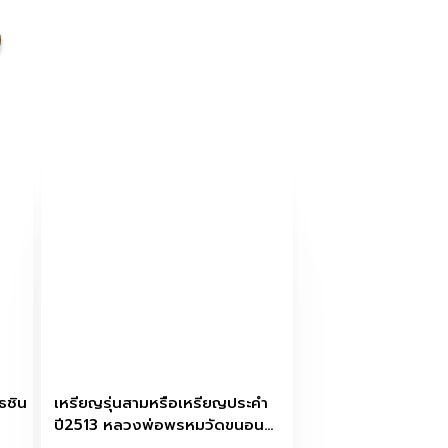
ธชิน
เหรียญรุ่นสามหรือเหรียญประคำ
ปี2513 หลวงพ่อพรหมวัดขนอน
เหนือ