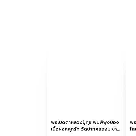
พระปิดตาหลวงปู่ศุข พิมพ์พุงป่อง
พร
เนื้อผงคลุกรัก วัดปากคลองมะขาม
ไสย
เฒ่า จ.ชัยนาท