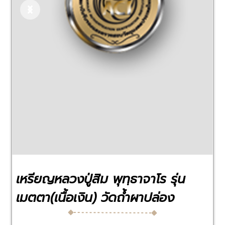
Previous
Next
เหรียญหลวงปู่สิม พุทฺธาจาโร รุ่น
เมตตา(เนื้อเงิน) วัดถ้ำผาปล่อง