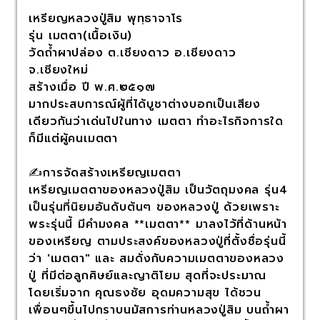
เหรียญหลวงปู่สิม พุทฺธาจาโร
รุ่น เมตตา(เนื้อเงิน)
วัดถ้ำผาปล่อง ต.เชียงดาว อ.เชียงดาว
จ.เชียงใหม่
สร้างเมื่อ ปี พ.ศ.๒๕๑๗
มากประสบการณ์ผู้ที่ได้บูชาต่างบอกเป็นเสียง
เดียวกันว่าเด่นไปในทาง เมตตา ทำอะไรกิจการใด
ก็มีแต่ผู้คนเมตตา
✍️การจัดสร้างเหรียญเมตตา
เหรียญเมตตาของหลวงปู่สิม เป็นวัตถุมงคล รุ่น4
เป็นรุ่นที่นิยมอันดับต้นๆ ของหลวงปู่ ด้วยเพราะ
พระรุ่นนี้ มีคำมงคล **เมตตา** มาลงไว้ที่ด้านหน้า
ของเหรียญ ตามประสงค์ของหลวงปู่ที่ตั้งชื่อรุ่นนี้
ว่า 'เมตตา" และ สมดั่งกับความเมตตาของหลวง
ปู่ ที่มีต่อลูกศิษย์และญาติโยม สุดที่จะประมาณ
โดยเริ่มจาก คุณธงชัย อุดมความสุข ได้ชวน
เพื่อนๆขึ้นไปกราบนมัสการท่านหลวงปู่สิม บนถ้ำผา