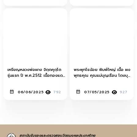
เหรียญหลวงพ่อผาง จิตฺตคุตฺโต
พระพุทโธน้อย พิมพ์ใหญ่ เนื้อ ผง
รุ่นแรก ปี พ.ศ.2512 เนื้อทองแดง
พุทธคุณ คุณแม่บุญเรือน โตงบุญ
รมดำ (บล็อคคงเค) วัดอุดมคงคา
เติม ปี พ.ศ.2494 วัดอาวุธวิกสิตา
คีรีเขต
ราม
06/06/2025
792
07/05/2025
927
สถาบันรับรองและตรวจสอบวัตถุมงคลประเทศไทย