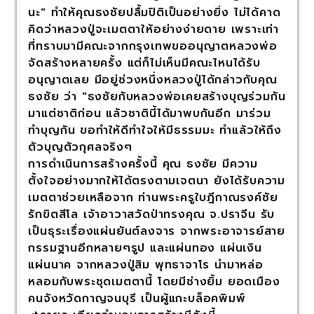
นะ" ทำให้คุณธงชัยปลื้มปิติเป็นอย่างยิ่ง ไม่ได้คาด
คิดว่าหลวงปู่จะเมตตาให้อย่างง่ายดาย เพราะเท่า
ที่ทราบมามีคณะจากกรุงเทพขออนุญาตหลวงพ่อ
จัดสร้างหลายครั้ง แต่ก็ไม่เห็นมีคณะไหนได้รับ
อนุญาตเลย มีอยู่ช่วงหนึ่งหลวงปู่ได้กล่าวกับคุณ
ธงชัย ว่า "ธงชัยกับหลวงพ่อเคยสร้างบุญร่วมกัน
มาแต่ชาติก่อน แล้วชาตินี้ได้มาพบกันอีก มาร่วม
ทำบุญกัน ขอทำให้ดีทำใจให้มีธรรมมะ ทำแล้วให้ถึง
ตัวบุญตัวกุศลจริงๆ
การดำเนินการสร้างครั้งนี้ คุณ ธงชัย มีความ
ตั้งใจอย่างมากให้ได้ตรงตามเจตนา ยังได้รับความ
เมตตาช่วยเหลือจาก ท่านพระครูใบฎีกาณรงค์ชัย
รักขิตสีโล เจ้าอาวาสวัดป่าทรงคุณ จ.ปราจีน รับ
เป็นธุระเรื่องแผ่นยันต์ลงจาร จากพระอาจารย์สาย
กรรมฐานอีกหลายๆรูป และแผ่นทอง แผ่นเงิน
แผ่นนาค จากหลวงปู่สิม พุทธาจาโร นำมาหล่อ
หลอมกับพระชุดเมตตานี้ โดยมีช่างยิ้ม ยอดเมือง
คนจังหวัดกาญจนบุรี เป็นผู้แกะบล็อคพิมพ์