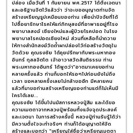
ปล่อง เมื่อวันที่ 1 กันยายน พศ.2517 ได้ตั้งเจตนา
และอธิฐานจิตไว้แล้วว่า ว่าจะขออนุญาตท่านจัด
สร้างเหรียญรูปเหมือนของท่าน เพื่อนำปัจจัยที่ได้
ไปซื้อยารักษาโรคให้แก่ภิกษุสงฆ์ที่อาพาธอยู่ที่โรง
พยาบาลสงฆ์ เชียงใหม่และผู้ป่วยโรคปอด ในโรง
พยาบาลโรคปอดเชียงใหม่ ส่วนที่เหลือก็นำถวาย
ให้ทางสำนักสงฆ์วัดถ้ำผาปล่องไว้ก่อสร้างวัตถุใน
วัดด้วย คุณธงชัย ได้คุยปรึกษากับพระมหาทอง
อินทร์ กุสลจิตโต เจ้าอาวาสวัดสันติธรรม ท่าน
พระมหาทองอินทร์ ได้พูดว่า"อาตมาเคยขอท่าน
หลายครั้งแล้ว ท่านก็บอกให้รอๆไปก่อนยังไม่ถึง
เวลา ขอหลายครั้งเลยไม่กล้าขออีก มีหลายคน
แล้วที่มาขอท่านสร้างเหรียญของท่านแต่ก็ไม่เห็นมี
ใครได้เลย...
คุณธงชัย ได้ขึ้นไปนมัสการหลวงปู่สิม และได้ขอ
ความเมตตาจากหลวงปู่พร้อมทั้งแจ้งจุดประสงค์
และเจตนา ในการสร้างครั้งนี้ หลวงปู่ท่านรับรู้ได้ว่า
มีความตั้งใจจะทำจริงๆ ท่านก็ได้อนุญาตให้จัด
สร้างและบอกว่า "เหรียญใส่ชื่อว่าเหรียญเมตตา