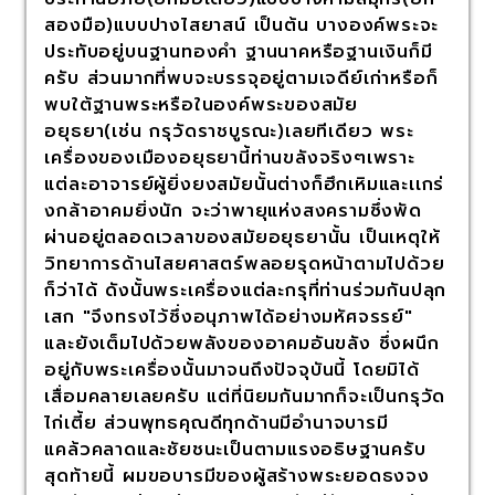
สองมือ)แบบปางไสยาสน์ เป็นต้น บางองค์พระจะ
ประทับอยู่บนฐานทองคำ ฐานนาคหรือฐานเงินก็มี
ครับ ส่วนมากที่พบจะบรรจุอยู่ตามเจดีย์เก่าหรือก็
พบใต้ฐานพระหรือในองค์พระของสมัย
อยุธยา(เช่น กรุวัดราชบูรณะ)เลยทีเดียว พระ
เครื่องของเมืองอยุธยานี้ท่านขลังจริงๆเพราะ
แต่ละอาจารย์ผู้ยิ่งยงสมัยนั้นต่างก็ฮึกเหิมและเเกร่
งกล้าอาคมยิ่งนัก จะว่าพายุแห่งสงครามซึ่งพัด
ผ่านอยู่ตลอดเวลาของสมัยอยุธยานั้น เป็นเหตุให้
วิทยาการด้านไสยศาสตร์พลอยรุดหน้าตามไปด้วย
ก็ว่าได้ ดังนั้นพระเครื่องแต่ละกรุที่ท่านร่วมกันปลุก
เสก "จึงทรงไว้ซึ่งอนุภาพได้อย่างมหัศจรรย์"
และยังเต็มไปด้วยพลังของอาคมอันขลัง ซึ่งผนึก
อยู่กับพระเครื่องนั้นมาจนถึงปัจจุบันนี้ โดยมิได้
เสื่อมคลายเลยครับ แต่ที่นิยมกันมากก็จะเป็นกรุวัด
ไก่เตี้ย ส่วนพุทธคุณดีทุกด้านมีอำนาจบารมี
แคล้วคลาดและชัยชนะเป็นตามแรงอธิษฐานครับ
สุดท้ายนี้ ผมขอบารมีของผู้สร้างพระยอดธงจง