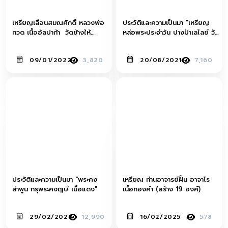
เหรียญเลื่อนสมณศักดิ์ หลวงพ่อ
ประวัติและความเป็นมา "เหรียญ
ทวด เนื้ออัลปาก้า วัดช้างให้
หล่อพระประจำวัน ปางป่าเลไลย์ วัน
จ.ปัตตานี พ.ศ.2508
พุธ กลางคืน เจ้าคุณศรี(สนธ์) วัด
สุทัศน์ พ.ศ. 2493-94"
09/01/2022
3,820
20/08/2021
7,160
ประวัติและความเป็นมา "พระคง
เหรียญ ท่านอาจารย์ฝั้น อาจาโร
ลำพูน กรุพระคงฤๅษี เนื้อแดง"
เนื้อทองคำ (สร้าง 19 องค์)
29/02/2020
12,990
16/02/2025
578