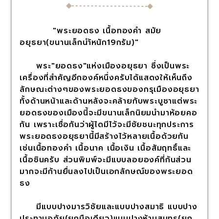
"พระยอดธง เนื้อทองคำ สมัย
อยุธยา(ขนานเล็กนำ้หนัก19กรัม)"
พระ"ยอดธง"แห่งเมืองอยุธยา ซึ่งเป็นพระ
เครื่องที่สำคัญอีกองค์หนึ่งครับได้แสดงให้เห็นถึง
ลักษณะต่างๆของพระยอดธงของกรุเมืองอยุธยา
ทั้งด้านหน้าและด้านหลังจะคล้ายกับพระบูชาแต่พระ
ยอดธงของเมืองนี้จะมีขนานเล็กนิยมนำมาห้อยคอ
กัน เพราะเชื่อกันว่าผู้ไดมีไว้จะมีชัยชนะทุกประการ
พระยอดธงอยุธยานี้มีสร้างไว้หลายเนื้อด้วยกัน
เช่นเนื้อทองคำ เนื้อนาค เนื้อเงิน เนื้อสัมฤทธิ์และ
เนื้อชินครับ ส่วนพิมพ์จะมีแบบลอยองค์ที่ก้นส่วน
มากจะมีก้านยื่นลงไปเป็นเอกลักษณ์ของพระยอด
ธง
มีแบบปางมารวิชัยและแบบปางสมาธิ แบบปาง
ประทานอภัย(ยกมือเดียว)แบบปางห้ามสมุทร(ยก