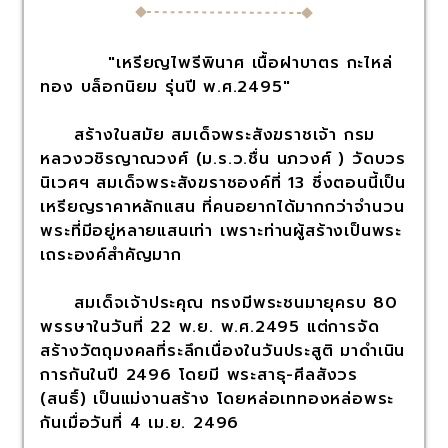
"เหรียญไพรีพินาศ เนื้อฝาบาตร กะไหล่
ทอง บล็อกนิยม รุ่นปี พ.ศ.2495"
สร้างในสมัย สมเด็จพระสังฆราชเจ้า กรม
หลวงวชิรญาณวงศ์ (ม.ร.ว.ชื่น นภวงศ์ ) วัดบวร
นิเวศฯ สมเด็จพระสังฆราชองค์ที่ 13 ซึ่งตอนนี้เป็น
เหรียญราคาหลักแสน ที่คนอยากได้มากกว่าจำนวน
พระที่มีอยู่หลายแสนเท่า เพราะท่านผู้สร้างเป็นพระ
เถระองค์สำคัญมาก
สมเด็จเจ้าประคุณ ทรงมีพระชนมายุครบ 80
พรรษาในวันที่ 22 พ.ย. พ.ศ.2495 แต่การจัด
สร้างวัตถุมงคลที่ระลึกเนื่องในวันประสูติ มาดำเนิน
การกันในปี 2496 โดยมี พระสาธุ-ศีลสังวร
(สนธิ์) เป็นแม่งานสร้าง โดยหล่อเททองหล่อพระ
กันเมื่อวันที่ 4 เม.ย. 2496