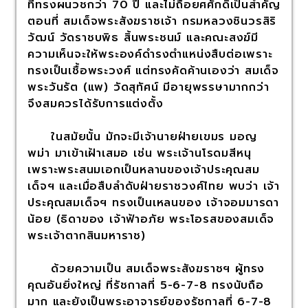
ที่ทรงผนวชกว่า 70 ปี และไม่ถือยศศักดิ์เป็นสำคัญ
ตอนที่ สมเด็จพระสังฆราชเจ้า กรมหลวงชินวรสิริ
วัฒน์ วัดราชบพิธ สิ้นพระชนม์ และคณะสงฆ์มี
ความเห็นจะให้พระองค์ดำรงตำแหน่งสืบต่อเพราะ
ทรงเป็นเชื้อพระวงศ์ แต่ทรงคัดค้านเองว่า สมเด็จ
พระวันรัต (แพ) วัดสุทัศน์ มีอายุพรรษามากกว่า
จึงสมควรได้รับการแต่งตั้ง
ในสมัยนั้น มักจะมีเจ้านายฝ่ายเขมร มอญ
พม่า มาเข้าเฝ้าเสมอ เช่น พระเจ้านโรดมสีหนุ
เพราะพระสนมเอกเป็นหลานของเจ้าประคุณสม
เด็จฯ และเมื่อสืบลำดับฝ่ายราชวงศ์ไทย พบว่า เจ้า
ประคุณสมเด็จฯ ทรงเป็นเหลนของ เจ้าจอมมารดา
น้อย (ธิดาของ เจ้าฟ้าอภัย พระโอรสของสมเด็จ
พระเจ้าตากสินมหาราช)
ด้วยความเป็น สมเด็จพระสังฆราชฯ ผู้ทรง
คุณอันยิ่งใหญ่ ที่รัชกาลที่ 5-6-7-8 ทรงนับถือ
มาก และยังเป็นพระอาจารย์ของรัชกาลที่ 6-7-8