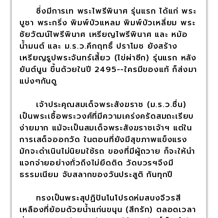
ซึ่งมีการเท พระไพรีพินาศ รุ่นแรก ได้แก่ พระ
บูชา พระกริ่ง พิมพ์บัวแหลม พิมพ์บัวเหลี่ยม พระ
ชัยวัฒน์ไพรีพินาศ เหรียญไพรีพินาศ และ หม้อ
น้ำมนต์ และ ม.ร.ว.คึกฤทธิ์ ปราโมช ยังสร้าง
เหรียญรูปพระจันทร์เสี้ยว (ไข่ผ่าซีก) รุ่นแรก หลัง
ยันต์นูน ขึ้นด้วยในปี 2495--ใครมีของแท้ ก็ส่งมา
แบ่งๆกันดู
เจ้าประคุณสมเด็จพระสังฆราช (ม.ร.ว.ชื่น)
เป็นพระเชื้อพระวงศ์ที่มีความเคร่งครัดสมถะเรียบ
ง่ายมาก แม้จะเป็นสมเด็จพระสังฆราชเจ้าฯ แต่ใน
การเสด็จออกวัด ในตอนที่ยังมีสุขภาพแข็งแรง
มักจะดำเนินไม่นิยมใช้รถ ของที่มีผู้ถวาย ก็จะให้นำ
แจกจ่ายอย่างทั่วถึงไม่ยึดติด วัดบวรฯจึงมี
ธรรมเนียม จับสลากของวันประสูติ กันทุกปี
ทรงเป็นพระสุปฏิปันโนโปรดห่มสบงจีวรสี
เหลืองที่ย้อมด้วยน้ำแก่นขนุน (สีกรัก) ตลอดเวลา