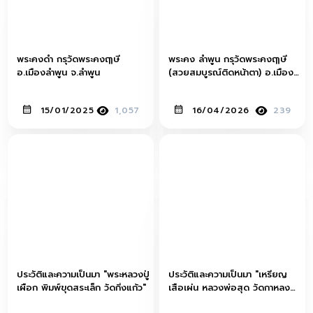
พระคงดำ กรุวัดพระคงฤๅษี
พระคง ลำพูน กรุวัดพระคงฤๅษี
อ.เมืองลำพูน จ.ลำพูน
(สวยสมบูรณ์ติดหน้าตา) อ.เมือง
จ.ลำพูน
15/01/2025
1,057
16/04/2026
239
ประวัติและความเป็นมา "พระหลวงปู่
ประวัติและความเป็นมา "เหรียญ
เผือก พิมพ์ขุดสระเล็ก วัดกิ่งแก้ว"
เสือเผ่น หลวงพ่อสุด วัดกาหลง
เนื้ออัลปาก้า บล็อกนิยมยันต์