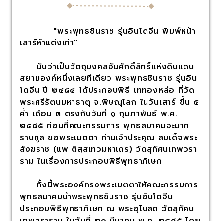
"พระพุทธชินราช รุ่นอินโดจีน พิมพ์หน้า
เสาร์ห้าแต่งเก่า"
นับว่าเป็นวัตถุมงคลอันศักดิ์สิทธิ์แห่งดินแดน
สยามองค์หนึ่งเลยทีเดียว พระพุทธชินราช รุ่นอิน
โดจีน ปี ๒๔๘๕ ได้ประกอบพิธี เททองหล่อ ที่วัด
พระศรีรัตนมหาธาตุ จ.พิษณุโลก ในวันเสาร์ ขึ้น ๕
ค่ำ เดือน ๓ ตรงกับวันที่ ๑ กุมภาพันธ์ พ.ศ.
๒๔๘๕ ก่อนที่คณะกรรมการ พุทธสมาคมจะมาก
ราบทูล ขอพระเมตตา ท่านเจ้าประคุณ สมเด็จพระ
สังฆราช (แพ ติสฺสเทวมหาเถร) วัดสุทัศนเทพวรา
ราม ในเรื่องการประกอบพิธีพุทธาภิเษก
ทั้งนี้พระองค์ทรงพระเมตตาให้คณะกรรมการ
พุทธสมาคมนำพระพุทธชินราช รุ่นอินโดจีน
ประกอบพิธีพุทธาภิเษก ณ พระอุโบสถ วัดสุทัศน
เทพวราราม ในวันที่ ๒๑ มีนาคม พ.ศ. ๒๔๘๕ โดย