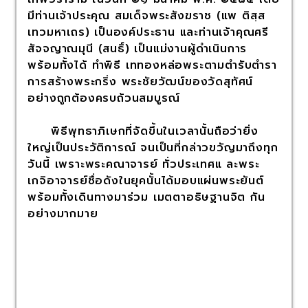
มีท่านเจ้าประคุณ สมเด็จพระสังฆราช (แพ ติสฺส
เทวมหาเถร) เป็นองค์ประธาน และท่านเจ้าคุณศรี
สัจจญาณมุนี (สนธิ์) เป็นแม่งานผู้ดำเนินการ
พร้อมทั้งได้ ทำพิธี เททองหล่อพระตามตำรับตำรา
การสร้างพระกริ่ง พระชัยวัฒน์ของวัดสุทัศน์
อย่างถูกต้องครบถ้วนสมบูรณ์
พิธีพุทธาภิเษกที่จัดขึ้นในเวลานั้นถือว่ายิ่ง
ใหญ่เป็นประวัติการณ์ จนเป็นที่กล่าวขวัญมาถึงทุก
วันนี้ เพราะพระคณาจารย์ ทั่วประเทศแ ละพระ
เกจิอาจารย์ชื่อดังในยุคนั้นได้มอบแผ่นพระยันต์
พร้อมทั้งเดินทางมาร่วม เมตตาอธิษฐานจิต กัน
อย่างมากมาย