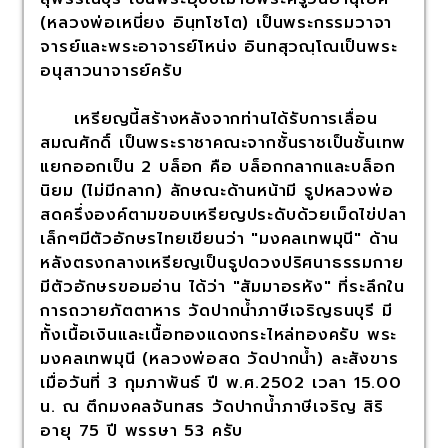
(หลวงพ่อเหนี่ยง อินฺทโชโต) เป็นพระกรรมวาจา
จารย์และพระอาจารย์โหน่ง อินทสุวณฺโณเป็นพระ
อนุสาวนาจารย์ครับ
เหรียญนี้สร้างหลังจากท่านได้รับการเลื่อน
สมณศักดิ์ เป็นพระราชาคณะจากชั้นราชเป็นชั้นเทพ
แยกออกเป็น 2 บล็อก คือ บล็อกกลากและบล็อก
นิยม (ไม่มีกลาก) ลักษณะด้านหน้ามี รูปหลวงพ่อ
สดครึ่งองค์ตามขอบเหรียญประดับด้วยเม็ดไข่ปลา
เล็กๆมีตัวอักษรไทยเขียนว่า "มงคลเทพมุนี" ด้าน
หลังตรงกลางเหรียญเป็นรูปดวงปริศนาธรรมกาย
มีตัวอักษรขอมอ่าน ได้ว่า "สัมมาอรหัง" ที่ระลึกใน
การถวายภัตตาหาร วัดปากน้ำภาษีเจริญธนบุรี มี
ทั้งเนื้อเงินและเนื้อทองแดงกระไหล่ทองครับ พระ
มงคลเทพมุนี (หลวงพ่อสด วัดปากน้ำ) ละสังขาร
เมื่อวันที่ 3 กุมภาพันธ์ ปี พ.ศ.2502 เวลา 15.00
น. ณ ตึกมงคลจันทสร วัดปากน้ำภาษีเจริญ สิริ
อายุ 75 ปี พรรษา 53 ครับ