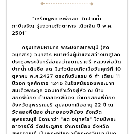
"เหรียญหลวงพ่อสด วัดปากน้ำ
ภาษีเจริญ รุ่นถวายภัตตาหาร เนื้อเงิน ปี พ.ศ.
2501"
กรุงเทพมหานคร พระมงคลเทพมุนี (สด
จนฺทสโร) จนฺทสโร หมายถึงผู้นำแสงสว่างมาสู่โลก
ประดุจพระจันทร์ส่องสว่างยามราตรี หลวงพ่อวัด
ปากน้ำ เดิมชื่อ สด มีแก้วน้อยเกิดเมื่อวันศุกร์ที่ 10
ตุลาคม พ.ศ.2427 ตรงกับวันแรม 6 ค่ำ เดือน 11
ปีวอก จุลศักราช 1246 ในรัชสมัยของพระบาท
สมเด็จพระจุล จอมเกล้าเจ้าอยู่หัว ณ บ้าน
สองพี่น้อง ตำบลสองพี่น้อง อำเภอสองพี่น้อง
จังหวัดสุพรรณบุรี อุปสมบทเมื่ออายุ 22 ปี ณ
วัดสองพี่น้อง อำเภอสองพี่น้อง จังหวัด
สุพรรณบุรี มีฉายาว่า "สด จนฺทสโร" โดยมีพระ
อาจารย์ดี วัดประตูสาร อำเภอเมือง จังหวัด
สุพรรณบุรี เป็นพระอุปัชฌาย์พระครูวินยานุโยค