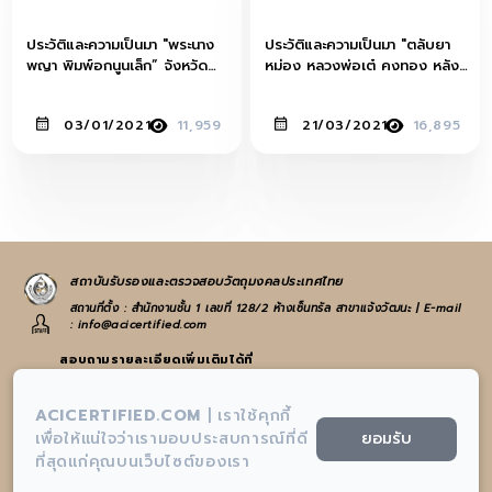
ประวัติและความเป็นมา "พระนาง
ประวัติและความเป็นมา "ตลับยา
พญา พิมพ์อกนูนเล็ก” จังหวัด
หม่อง หลวงพ่อเต๋ คงทอง หลัง
พิษณุโลก
หนังหน้าผากเสือ(ใหญ่) ปี 2507
วัดสามง่าม จ.นครปฐม"
03/01/2021
11,959
21/03/2021
16,895
สถาบันรับรองและตรวจสอบวัตถุมงคลประเทศไทย
สถานที่ตั้ง : สำนักงานชั้น 1 เลขที่ 128/2 ห้างเซ็นทรัล สาขาแจ้งวัฒนะ | E-mail
: info@acicertified.com
สอบถามรายละเอียดเพิ่มเติมได้ที่
:
065-582-4972
หรือ
021-938-223
ACICERTIFIED.COM
|
เราใช้คุกกี้
:
info@acicertified.com
ยอมรับ
เพื่อให้แน่ใจว่าเรามอบประสบการณ์ที่ดี
ที่สุดแก่คุณบนเว็บไซต์ของเรา
:
สถาบันรับรองและตรวจสอบวัตถุมงคลประเทศไทย-AIC