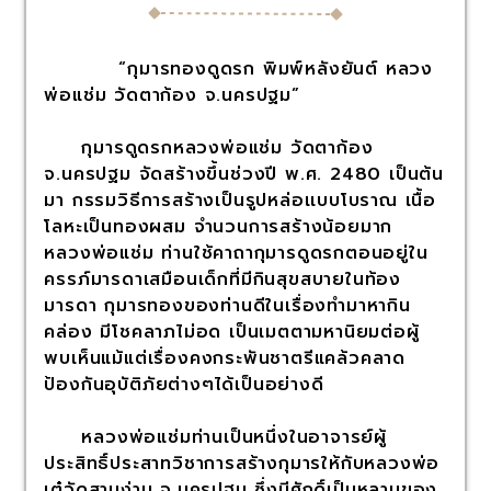
“กุมารทองดูดรก พิมพ์หลังยันต์ หลวง
พ่อแช่ม วัดตาก้อง จ.นครปฐม”
กุมารดูดรกหลวงพ่อแช่ม วัดตาก้อง
จ.นครปฐม จัดสร้างขึ้นช่วงปี พ.ศ. 2480 เป็นต้น
มา กรรมวิธีการสร้างเป็นรูปหล่อเเบบโบราณ เนื้อ
โลหะเป็นทองผสม จำนวนการสร้างน้อยมาก
หลวงพ่อแช่ม ท่านใช้คาถากุมารดูดรกตอนอยู่ใน
ครรภ์มารดาเสมือนเด็กที่มีกินสุขสบายในท้อง
มารดา กุมารทองของท่านดีในเรื่องทำมาหากิน
คล่อง มีโชคลาภไม่อด เป็นเมตตามหานิยมต่อผู้
พบเห็นแม้แต่เรื่องคงกระพันชาตรีแคล้วคลาด
ป้องกันอุบัติภัยต่างๆได้เป็นอย่างดี
หลวงพ่อแช่มท่านเป็นหนึ่งในอาจารย์ผู้
ประสิทธิ์ประสาทวิชาการสร้างกุมารให้กับหลวงพ่อ
เต๋วัดสามง่าม จ.นครปฐม ซึ่งมีศักดิ์เป็นหลานของ