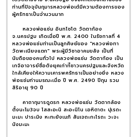
ท่านที่ปัจจุบันกุมารหลวงพ่อเต๋มีความต้องการของ
ผู้ศรัทธาเป็นจำนวนมาก
หลวงพ่อแช่ม อินทโชโต วัดตาก้อง
จ.นครปฐม เกิดเมื่อปี พ.ศ. 2400 ในรัชกาลที่ 4
หลวงพ่อแช่มท่านเป็นลูกศิษย์ของ "หลวงพ่อทา
วัดพะเนียงแตก" พระผู้มีวิชาอาคมขลัง เป็นที่
นับถือของคนทั่วไป หลวงพ่อแช่ม วัดตาก้อง เป็น
เกจิอาจารย์ชื่อดังยุคเก่าท่ีชาวนครปฐมและจังหวัด
ใกล้เคียงให้ความเคารพศรัทธาเป็นอย่างยิ่ง หลวง
พ่อแช่มท่านมรณะเมื่อ ปี พ.ศ. 2490 ปีกุน รวม
สิริอายุ 90 ปี
คาถากุมารดูดรก หลวงพ่อแช่ม วัดตากล้อง
ตั้งนะโม3จบ โสสะอะนิ สะอะนิโน เอหิตาตะ ปุเรถะ
มะมะ ปาระมิง หะทะยังเมภิ สันเจถะกะโรถะ วะจะ
นังมะมะ