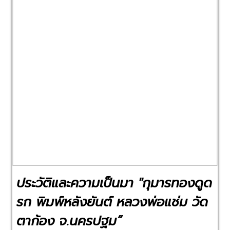
Previous
Next
ประวัติและความเป็นมา "กุมารทองดูด
รก พิมพ์หลังยันต์ หลวงพ่อแช่ม วัด
ตาก้อง จ.นครปฐม”