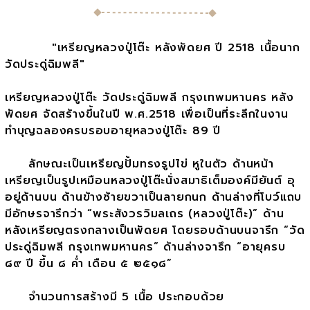
"เหรียญหลวงปู่โต๊ะ หลังพัดยศ ปี 2518 เนื้อนาก
วัดประดู่ฉิมพลี"
เหรียญหลวงปู่โต๊ะ วัดประดู่ฉิมพลี กรุงเทพมหานคร หลัง
พัดยศ จัดสร้างขึ้นในปี พ.ศ.2518 เพื่อเป็นที่ระลึกในงาน
ทำบุญฉลองครบรอบอายุหลวงปู่โต๊ะ 89 ปี
ลักษณะเป็นเหรียญปั้มทรงรูปไข่ หูในตัว ด้านหน้า
เหรียญเป็นรูปเหมือนหลวงปู่โต๊ะนั่งสมาธิเต็มองค์มียันต์ อุ
อยู่ด้านบน ด้านข้างซ้ายขวาเป็นลายกนก ด้านล่างที่โบว์แถบ
มีอักษรจารึกว่า “พระสังวรวิมลเถร (หลวงปู่โต๊ะ)” ด้าน
หลังเหรียญตรงกลางเป็นพัดยศ โดยรอบด้านบนจารึก “วัด
ประดู่ฉิมพลี กรุงเทพมหานคร” ด้านล่างจารึก “อายุครบ
๘๙ ปี ขึ้น ๘ ค่ำ เดือน ๕ ๒๕๑๘”
จำนวนการสร้างมี 5 เนื้อ ประกอบด้วย