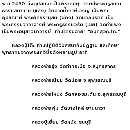
พ.ศ.2450 จึงอุปสมบทเป็นพระภิกษุ โดยมีพระครูสมณ
ธรรมสมาทาน (แสง) วัดปากน้ำภาษีเจริญ เป็นพระ
อุปัชฌาย์ พระอักขรานุสิต (ผ่อง) วัดนวลนรดิศ เป็น
พระกรรมวาจาจารย์ พระครูธรรมวิรัติ (เชย) วัดกำแพง
เป็นพระอนุสาวนาจารย์ ท่านได้รับฉายา "อินฺทสุวณฺโณ"
หลวงปู่โต๊ะ ท่านปฏิบัติวิปัสสนากัมมัฏฐาน และศึกษา
พุทธาคมจากพระเกจิชื่อดังหลายรูป อาทิ
หลวงพ่อรุ่ง วัดท่ากระบือ จ.สมุทรสาคร
หลวงพ่อเนียม วัดน้อย จ.สุพรรณบุรี
หลวงพ่อโหน่ง วัดคลองมะดัน จ.สุพรรณบุรี
หลวงพ่อพุ่ม วัดบางโคล่ ยานนาวา
หลวงปู่เอี่ยม วัดหนัง ธนบุรี