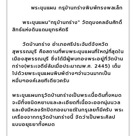
พระขุนแผน กรุบ้านกร่างพิมพ์ทรงพลเล็ก
พระขุนแผน"กรุบ้านกร่าง" วัตถุมงคลอันศักดิ์
สิทธ์แห่งดินแดนยุทธหัตธี
วัดบ้านกร่าง อำเภอศรีประจันต์จังหวัด
สุพรรณบุรี คือสถานที่พบพระขุนแผนที่ใหญ่ที่สุดใน
เมืองสุพรรณบุรี ซึ่งได้มีผู้พบกองพระอยู่ที่วัดบ้าน
กร่าง(พระเจดีย์ล้มเมื่อประมาณพ.ศ. 2445) เต็ม
ไปด้วยพระขุนแผนพิมพ์ต่างๆจำนวนมากเป็น
หมื่นๆองค์เลยทีเดียวครับ
พระขุนแผนกรุวัดบ้านกร่างเป็นพระเนื้อดินทั้งหมด
จะมีทั้งชนิดหยาบและละเอียดที่เนื้อจะออกนุ่มนวล
และยังมีหลงรักปิดทองมาแต่ในกรุเลยก็มีครับ พระ
เครื่องจากกรุวัดบ้านกร่างนี้ จัดว่าเป็นพระศิลป
แบบอยุธยาทั้งหมด