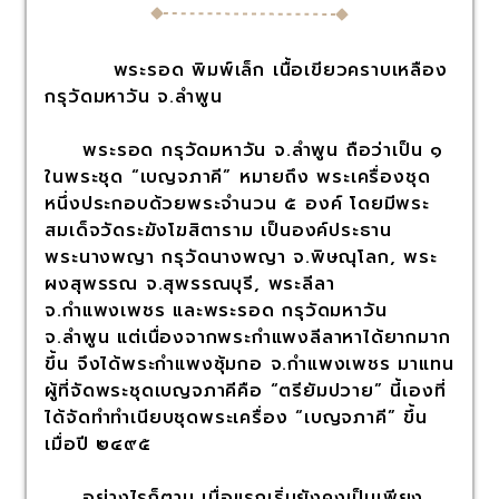
พระรอด พิมพ์เล็ก เนื้อเขียวคราบเหลือง
กรุวัดมหาวัน จ.ลำพูน
พระรอด กรุวัดมหาวัน จ.ลำพูน ถือว่าเป็น ๑
ในพระชุด “เบญจภาคี” หมายถึง พระเครื่องชุด
หนึ่งประกอบด้วยพระจำนวน ๕ องค์ โดยมีพระ
สมเด็จวัดระฆังโฆสิตาราม เป็นองค์ประธาน
พระนางพญา กรุวัดนางพญา จ.พิษณุโลก, พระ
ผงสุพรรณ จ.สุพรรณบุรี, พระลีลา
จ.กำแพงเพชร และพระรอด กรุวัดมหาวัน
จ.ลำพูน แต่เนื่องจากพระกำแพงลีลาหาได้ยากมาก
ขึ้น จึงได้พระกำแพงซุ้มกอ จ.กำแพงเพชร มาแทน
ผู้ที่จัดพระชุดเบญจภาคีคือ “ตรียัมปวาย” นี้เองที่
ได้จัดทำทำเนียบชุดพระเครื่อง “เบญจภาคี” ขึ้น
เมื่อปี ๒๔๙๕
อย่างไรก็ตาม เมื่อแรกเริ่มยังคงเป็นเพียง