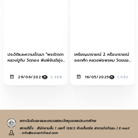
ประวัติและความเป็นมา "พระปิดตา
เหรียญนารายณ์ 2 หรือนารายณ์
หลวงปู่ทับ วัดทอง พิมพ์ยันต์ยุ่ง
ออกศึก หลวงพ่อพรหม วัดขนอน
เศียรบาตร เนื้อสมฤทธ์"
เหนือ จ.อยุธยา
29/06/2021
2,468
16/05/2025
1,082
สถาบันรับรองและตรวจสอบวัตถุมงคลประเทศไทย
สถานที่ตั้ง : สำนักงานชั้น 1 เลขที่ 128/2 ห้างเซ็นทรัล สาขาแจ้งวัฒนะ | E-mail
: info@acicertified.com