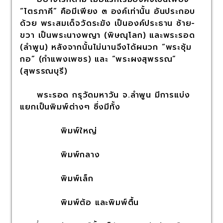
“ไตรภาคี” คือมีเพียง ๓ องค์เท่านั้น อันประกอบ
ด้วย พระสมเด็จวัดระฆัง เป็นองค์ประธาน ซ้าย-
ขวา เป็นพระนางพญา (พิษณุโลก) และพระรอด
(ลำพูน) หลังจากนั้นไม่นานจึงได้ผนวก “พระซุ้ม
กอ” (กำแพงเพชร) และ “พระผงสุพรรณ”
(สุพรรณบุรี)
พระรอด กรุวัดมหาวัน จ.ลำพูน มีการแบ่ง
แยกเป็นพิมพ์ต่างๆ ซึ่งมีทั้ง
พิมพ์ใหญ่
พิมพ์กลาง
พิมพ์เล็ก
พิมพ์ต้อ และพิมพ์ตื้น