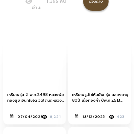
1,395
คน
ย้อนกลับ
อ่าน:
เหรียญรุ่น 2 พ.ศ.2498 หลวงพ่อ
เหรียญรูปไข่หันข้าง รุ่น ฉลองอายุ
ทองสุข อินทโชโต วัดโตนดหลวง
80ปี เนื้อทองคำ ปีพ.ศ.2513
จ.เพชรบุรี
หลวงพ่อเงิน จนฺทสุวณฺโณ (พระ
ราชธรรมาภรณ์) วัดดอนยายหอม
07/04/2023
6,221
18/12/2025
423