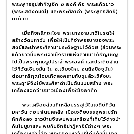
พระพุทธรูปสำคัญอีก ๒ องค์ คือ พระแก้วขาว
(พระเสตังคมณี) และพระศิลาดำ (พระพุทธสิกขิ)
มาด้วย
เมื่อถึงหริภุญไชย พระนางจามเทวีโปรดให้
สร้างวัดมหาวัน เพื่อให้เป็นที่จำพรรษาของพระ
สงฆ์และนำพระศิลามาประดิษฐานไว้ด้วย (ส่วนพระ
แก้วขาวนั้นพระเจ้าเม็งรายแห่งล้านนาได้อัญเชิญ
ไปเป็นพระพุทธรูปประจำพระองค์ และประดิษฐาน
ไว้ที่วัดเชียงมั่น ใน จ.เชียงใหม่ จนถึงปัจจุบัน)
ต่อมาหริภุญไชยเกิดสงครามกับขุนลัวะวิลังขะ
พระฤาษีจึงใช้พระศิลาดำเป็นต้นแบบสร้าง พระ
เครื่องแจกจ่ายชาวเมืองเพื่อใช้ออกศึก
พระเครื่องส่วนที่เหลือบรรจุไว้ในเจดีย์ที่วัด
มหาวัน ต่อมาในยุคหลัง เมื่อเจดีย์บรรจุพระปรัก
หักพังลง ชาวบ้านจึงพบพระเครื่องที่เก็บไว้ต่างนำ
กันไปบูชาและ พบกับอิทธิปาฏิหาริย์ต่างๆ พระ
เครื่องเหล่านี้คือ พระรอดมหาวันที่โด่งดังนั่นเอง