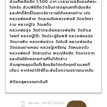
ส่วนที่เหลืออีก 1,500 บาท เวลามาขอรับองค์พระ
ไปครับ ส่วนพิธีถือว่าเป็นการปลุกเสกที่เข้มขลัง
และศักดิ์สิทธิ์โดยเกจิอาจารย์ดังหลายท่าน เช่น
หลวงพ่อคล้าย วัดสวนขันหลวงพ่อลี วัดอโศกา
ราม หลวงปู่ใจ วัดเสด็จ
หลวงพ่อรุ่ง วัดท่ากระบือหลวงพ่อถิร วัดป่าเล
ไลยก์ หลวงปู่โต๊ะ วัดประดู่ฉิมพลี หลวงพ่อแฉ่ง
วัดบางพัง หลวงพ่อช่วง วัดโมลี หลวงพ่อเงิน
วัดดอนยายหอม หลวงปู่เหรียญ วัดหนองบัว
หลวงพ่อเต๋ วัดสามง่าม พระปลัดยัง วัดบางจาก
และยังมีอีกหลายท่านที่ไม่ได้กล่าว
ด้านพุทธคุณเป็นที่เลื่องลือโด่งดังทุกด้านเลยที่
เดียว หากใครได้ใช้ก็จะสำเร็จความปรารถนาครับ
#ป๋องสุพรรณการันตี
อัพเดต:
10/07/2025