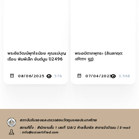
พระชัยวัฒน์พุทโธน้อย คุณแม่บุญ
พระอมิตาภพุทธะ (สันสกฤต:
เรือน พิมพ์เล็ก ยันต์นูน ปี2496
अमिताभ बुद्ध)
08/06/2025
576
07/04/2023
3,568
สถาบันรับรองและตรวจสอบวัตถุมงคลประเทศไทย
สถานที่ตั้ง : สำนักงานชั้น 1 เลขที่ 128/2 ห้างเซ็นทรัล สาขาแจ้งวัฒนะ | E-mail
: info@acicertified.com