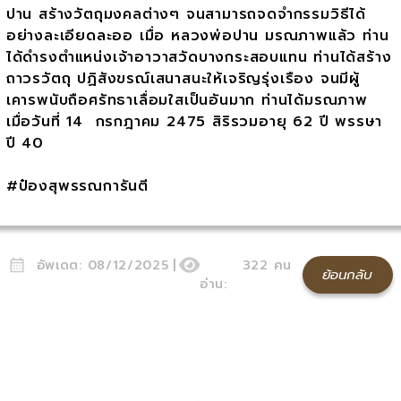
ปาน สร้างวัตถุมงคลต่างๆ จนสามารถจดจำกรรมวิธีได้
อย่างละเอียดละออ เมื่อ หลวงพ่อปาน มรณภาพแล้ว ท่าน
ได้ดำรงตำแหน่งเจ้าอาวาสวัดบางกระสอบแทน ท่านได้สร้าง
ถาวรวัตถุ ปฏิสังขรณ์เสนาสนะให้เจริญรุ่งเรือง จนมีผู้
เคารพนับถือศรัทธาเลื่อมใสเป็นอันมาก ท่านได้มรณภาพ
เมื่อวันที่ 14 กรกฎาคม 2475 สิริรวมอายุ 62 ปี พรรษา
ปี 40
#ป๋องสุพรรณการันตี
อัพเดต:
08/12/2025
|
322
คน
ย้อนกลับ
อ่าน: