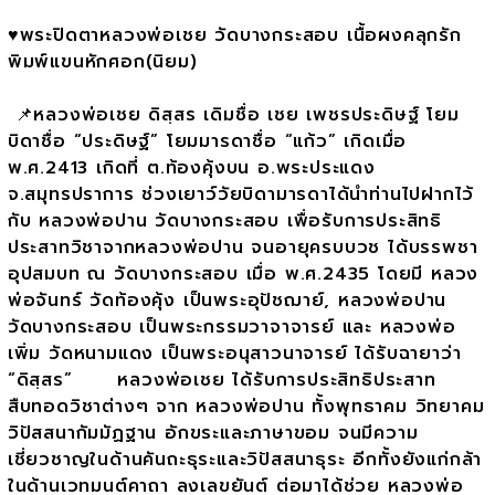
♥️พระปิดตาหลวงพ่อเชย วัดบางกระสอบ เนื้อผงคลุกรัก
พิมพ์แขนหักศอก(นิยม)
📌หลวงพ่อเชย ดิสฺสร เดิมชื่อ เชย เพชรประดิษฐ์ โยม
บิดาชื่อ “ประดิษฐ์” โยมมารดาชื่อ “แก้ว” เกิดเมื่อ
พ.ศ.2413 เกิดที่ ต.ท้องคุ้งบน อ.พระประแดง
จ.สมุทรปราการ ช่วงเยาว์วัยบิดามารดาได้นำท่านไปฝากไว้
กับ หลวงพ่อปาน วัดบางกระสอบ เพื่อรับการประสิทธิ
ประสาทวิชาจากหลวงพ่อปาน จนอายุครบบวช ได้บรรพชา
อุปสมบท ณ วัดบางกระสอบ เมื่อ พ.ศ.2435 โดยมี หลวง
พ่อจันทร์ วัดท้องคุ้ง เป็นพระอุปัชฌาย์, หลวงพ่อปาน
วัดบางกระสอบ เป็นพระกรรมวาจาจารย์ และ หลวงพ่อ
เพิ่ม วัดหนามแดง เป็นพระอนุสาวนาจารย์ ได้รับฉายาว่า
“ดิสฺสร” หลวงพ่อเชย ได้รับการประสิทธิประสาท
สืบทอดวิชาต่างๆ จาก หลวงพ่อปาน ทั้งพุทธาคม วิทยาคม
วิปัสสนากัมมัฏฐาน อักขระและภาษาขอม จนมีความ
เชี่ยวชาญในด้านคันถะธุระและวิปัสสนาธุระ อีกทั้งยังแก่กล้า
ในด้านเวทมนต์คาถา ลงเลขยันต์ ต่อมาได้ช่วย หลวงพ่อ