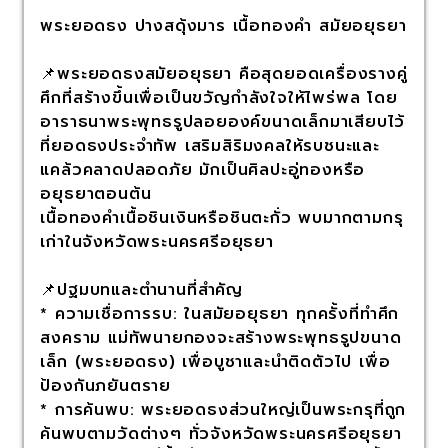
พระยอดธง ปางสดุ้งมาร เนื้อทองคำ สมัยอยุธยา
📌พระยอดธงสมัยอยุธยา คือสุดยอดเครื่องรางคู่
ศึกที่สร้างขึ้นเพื่อเป็นขวัญกำลังใจให้ไพร่พล โดย
อาราธนาพระพุทธรูปลอยองค์ขนาดเล็กมาเสียบไว้
ที่ยอดธงประจำทัพ เสริมสิริมงคลให้รบชนะและ
แคล้วคลาดปลอดภัย มักเป็นศิลปะอู่ทองหรือ
อยุธยาตอนต้น
เนื้อทองคำเนื้อชินเงินหรือชินตะกั่ว พบมากตามกรุ
เก่าในจังหวัดพระนครศรีอยุธยา
📌ปฐมบทและตำนานที่สำคัญ
* ความเชื่อการรบ: ในสมัยอยุธยา ทุกครั้งที่ทำศึก
สงคราม แม่ทัพนายกองจะสร้างพระพุทธรูปขนาด
เล็ก (พระยอดธง) เพื่อบูชาและนำติดตัวไป เพื่อ
ป้องกันภยันตราย
* การค้นพบ: พระยอดธงส่วนใหญ่เป็นพระกรุที่ถูก
ค้นพบตามวัดต่างๆ ทั่วจังหวัดพระนครศรีอยุธยา