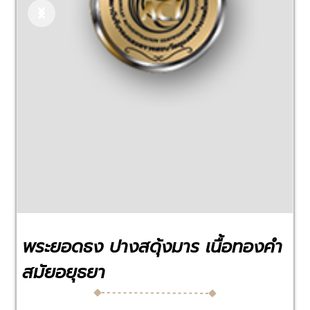
Previous
Next
พระยอดธง ปางสดุ้งมาร เนื้อทองคำ
สมัยอยุธยา