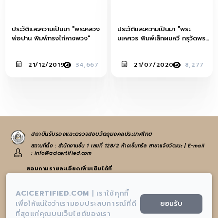
ประวัติและความเป็นมา "พระหลวง
ประวัติและความเป็นมา "พระ
พ่อปาน พิมพ์ทรงไก่หางพวง"
มเหศวร พิมพ์เล็กผมหวี กรุวัดพระ
ศรีรัตนมหาธาตุ"
21/12/2019
34,667
21/07/2020
8,277
สถาบันรับรองและตรวจสอบวัตถุมงคลประเทศไทย
สถานที่ตั้ง : สำนักงานชั้น 1 เลขที่ 128/2 ห้างเซ็นทรัล สาขาแจ้งวัฒนะ | E-mail
: info@acicertified.com
สอบถามรายละเอียดเพิ่มเติมได้ที่
:
065-582-4972
หรือ
021-938-223
ACICERTIFIED.COM
|
เราใช้คุกกี้
:
info@acicertified.com
ยอมรับ
เพื่อให้แน่ใจว่าเรามอบประสบการณ์ที่ดี
ที่สุดแก่คุณบนเว็บไซต์ของเรา
:
สถาบันรับรองและตรวจสอบวัตถุมงคลประเทศไทย-AIC