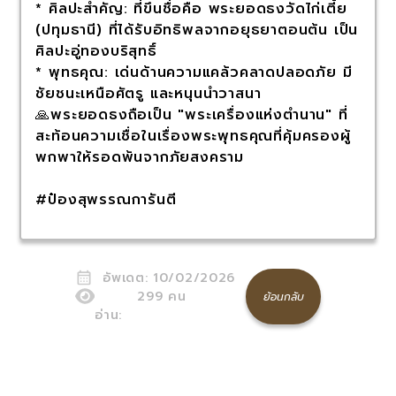
* ศิลปะสำคัญ: ที่ขึ้นชื่อคือ พระยอดธงวัดไก่เตี้ย
(ปทุมธานี) ที่ได้รับอิทธิพลจากอยุธยาตอนต้น เป็น
ศิลปะอู่ทองบริสุทธิ์
* พุทธคุณ: เด่นด้านความแคล้วคลาดปลอดภัย มี
ชัยชนะเหนือศัตรู และหนุนนำวาสนา
🙏พระยอดธงถือเป็น "พระเครื่องแห่งตำนาน" ที่
สะท้อนความเชื่อในเรื่องพระพุทธคุณที่คุ้มครองผู้
พกพาให้รอดพ้นจากภัยสงคราม
#ป๋องสุพรรณการันตี
อัพเดต:
10/02/2026
299
คน
ย้อนกลับ
อ่าน: