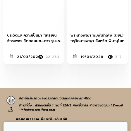
ประวัติและความเป็นมา "เหรียญ
พระนางพญา พิมพ์เข่าโค้ง (นิยม)
จักรเพชร วัดดอนยานนาวา รุ่นแรก
กรุวัดนางพญา จังหวัด พิษณุโลก
ปี 2508 เนื้ออัลปาก้า"
21/03/2021
22,284
19/01/2026
317
สถาบันรับรองและตรวจสอบวัตถุมงคลประเทศไทย
สถานที่ตั้ง : สำนักงานชั้น 1 เลขที่ 128/2 ห้างเซ็นทรัล สาขาแจ้งวัฒนะ | E-mail
: info@acicertified.com
สอบถามรายละเอียดเพิ่มเติมได้ที่
:
065-582-4972
หรือ
021-938-223