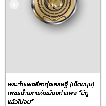
Previous
Next
พระกำแพงลีลาทุ่งเศรษฐี (เม็ดขนุน)
เพชรน้ำเอกแห่งเมืองกำแพง “มีกู
แล้วไม่จน”