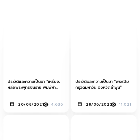
ประวัติและความเป็นมา "เหรียญ
ประวัติและความเป็นมา "พระเปิม
หล่อพระพุทธชินราช พิมพ์ห้า
กรุวัดมหาวัน จังหวัดลำพูน"
เหลี่ยม เนื้อนวะ หลัง "มค.๑" เจ้า
คุณศรีฯ (สนธิ์)"
20/08/2021
4,636
29/06/2020
11,021