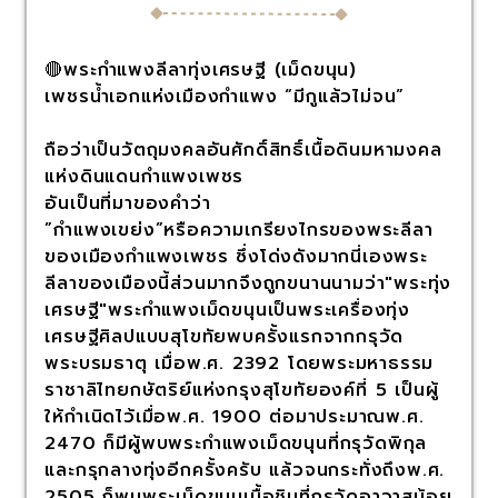
🔴พระกำแพงลีลาทุ่งเศรษฐี (เม็ดขนุน)
เพชรน้ำเอกแห่งเมืองกำแพง “มีกูแล้วไม่จน”
ถือว่าเป็นวัตถุมงคลอันศักดิ์สิทธิ์เนื้อดินมหามงคล
แห่งดินแดนกำแพงเพชร
อันเป็นที่มาของคำว่า
”กำแพงเขย่ง”หรือความเกรียงไกรของพระลีลา
ของเมืองกำแพงเพชร ซึ่งโด่งดังมากนี่เองพระ
ลีลาของเมืองนี้ส่วนมากจึงถูกขนานนามว่า"พระทุ่ง
เศรษฐี"พระกำแพงเม็ดขนุนเป็นพระเครื่องทุ่ง
เศรษฐีศิลปแบบสุโขทัยพบครั้งแรกจากกรุวัด
พระบรมธาตุ เมื่อพ.ศ. 2392 โดยพระมหาธรรม
ราชาลิไทยกษัตริย์แห่งกรุงสุโขทัยองค์ที่ 5 เป็นผู้
ให้กำเนิดไว้เมื่อพ.ศ. 1900 ต่อมาประมาณพ.ศ.
2470 ก็มีผู้พบพระกำแพงเม็ดขนุนที่กรุวัดพิกุล
และกรุกลางทุ่งอีกครั้งครับ แล้วจนกระทั่งถึงพ.ศ.
2505 ก็พบพระเม็ดขนุนเนื้อชินที่กรุวัดอาวาสน้อย