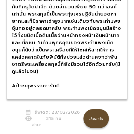
กับที่กรุวัดป่ามืด ด้วยจำนวนเพียง 50 กว่าองค์
เท่านั้น พระสกุลนี้เป็นพระทุ่งเศรษฐีชั้นนำยอดหา
ยากและก็มีราคาเช่าสูงมากเช่นเดียวกับพระกำแพง
ซุ้มกออยู่ตลอดมาครับ พระกำแพงเม็ดขนุนมีสร้าง
ไว้ทั้งชนิดเนื้อดินเนื้อว่านหน้าทองหน้าเงินหน้านาค
และเนื้อชิน ในด้านพุทธคุณของพระกำแพงเม็ด
ขนุนก็นับว่าเป็นพระเครื่องที่ให้โชคให้ลาภให้การ
แคล้วคลาดในภัยพิบัติทั้งปวงแล้วด้านคงกว่าพัน
ชาตรีพระเครื่องสกุลนี้ก็ยังมีรวมไว้อีกด้วยครับ(มี
กูแล้วไม่จน)
#ป๋องสุพรรณการันตี
อัพเดต:
23/02/2026
215
คน
ย้อนกลับ
อ่าน: