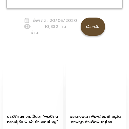
อัพเดต:
20/05/2020
10,332
คน
ย้อนกลับ
อ่าน:
ประวัติและความเป็นมา "พระปิดตา
พระนางพญา พิมพ์สังฆาฏิ กรุวัด
หลวงปู่จีน พิมพ์แข้งหมอนใหญ่"
นางพญา จังหวัดพิษณุโลก
วัดท่าลาดเหนือ