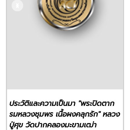
Previous
Next
ประวัติและความเป็นมา "พระปิดตาก
รมหลวงชุมพร เนื้อผงคลุกรัก" หลวง
ปู่ศุข วัดปากคลองมะขามเฒ่า