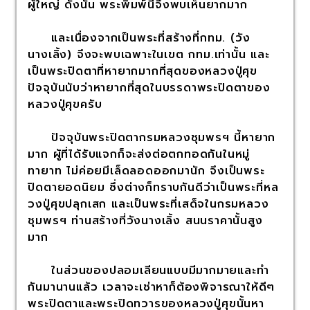
ผู้ใหญ่ ดังนั้น พระพิมพ์นี้จึงพบเห็นยากมาก
และเนื่องจากเป็นพระที่สร้างที่กทม. (วัง
นางเลิ้ง) จึงจะพบเฉพาะในเขต กทม.เท่านั้น และ
เป็นพระปิดตาที่หายากมากที่สุดของหลวงปู่ศุข
ปัจจุบันนับว่าหายากที่สุดในบรรดาพระปิดตาของ
หลวงปู่ศุขครับ
ปัจจุบันพระปิดตากรมหลวงชุมพรฯ นี้หายาก
มาก ผู้ที่ได้รับแจกก็จะส่งต่อตกทอดกันในหมู่
ทายาท ไม่ค่อยมีเล็ดลอดออกมานัก จึงเป็นพระ
ปิดตายอดนิยม ซึ่งต่างก็ทราบกันดีว่าเป็นพระที่หล
วงปู่ศุขปลุกเสก และเป็นพระที่เสด็จในกรมหลวง
ชุมพรฯ ท่านสร้างที่วังนางเลิ้ง สนนราคานั้นสูง
มาก
ในส่วนของปลอมเลียนแบบมีมากมายและทำ
กันมานานแล้ว เวลาจะเช่าหาก็ต้องพิจารณาให้ดีๆ
พระปิดตาและพระปิดทวารของหลวงปู่ศุขนั้นหา