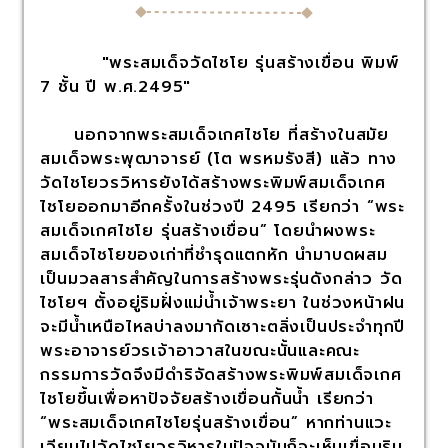
"พระสมเด็จวัดไชโย รุ่นสร้างเขื่อน พิมพ์
7 ชั้น ปี พ.ศ.2495"
นอกจากพระสมเด็จเกศไชโย ที่สร้างในสมัย
สมเด็จพระพุฒาจารย์ (โต พรหมรังสี) แล้ว ทาง
วัดไชโยวรวิหารยังได้สร้างพระพิมพ์สมเด็จเกศ
ไชโยออกมาอีกครั้งในช่วงปี 2495 เรียกว่า “พระ
สมเด็จเกศไชโย รุ่นสร้างเขื่อน” โดยนำผงพระ
สมเด็จไชโยของเก่าที่ชำรุดแตกหัก นำมาบดผสม
เป็นมวลสารสำคัญในการสร้างพระรุ่นดังกล่าว วัด
ไชโยฯ ตั้งอยู่ริมฝั่งแม่น้ำเจ้าพระยา ในช่วงหน้าฝน
จะมีน้ำเหนือไหลบ่าลงมากัดเซาะตลิ่งเป็นประจำทุกปี
พระอาจารย์วรเจ้าอาวาสในขณะนั้นและคณะ
กรรมการวัดจึงมีดำริจัดสร้างพระพิมพ์สมเด็จเกศ
ไชโยขึ้นเพื่อหาปัจจัยสร้างเขื่อนกั้นน้ำ เรียกว่า
“พระสมเด็จเกศไชโยรุ่นสร้างเขื่อน” หากท่านแวะ
เวียนไปวัดไชโยวรวิหารในปัจจุบันก็จะเห็นเขื่อนริม