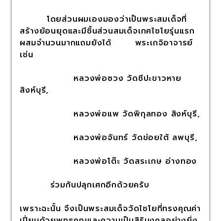
โดยส่วนผมเองมองว่าเป็นพระสมเด็จที่
สร้างย้อนยุดและมีชิ้นส่วนสมเด็จเกศไชโยรุ่นแรก
ผสมจำนวนมากแถมยังได้ พระเกจิอาจารย์
เช่น
หลวงพ่อซวง วัดชีปะขาวหาย
สิงห์บุรี,
หลวงพ่อแพ วัดพิกุลทอง สิงห์บุรี,
หลวงพ่อจันทร์ วัดข่อยใต้ ลพบุรี,
หลวงพ่อโต๊ะ วัดสระเกษ อ่างทอง
ร่วมกันปลุกเศกอีกด้วยครับ
เพราะฉะนั้น จึงเป็นพระสมเด็จวัดไชโยที่ทรงคุณค่า
เปี่ยมด้วยพุทธคุณและความเป็นสิริมงคลอย่างยิ่ง