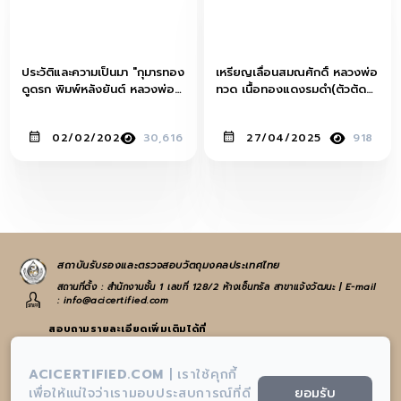
ประวัติและความเป็นมา "กุมารทอง
เหรียญเลื่อนสมณศักดิ์ หลวงพ่อ
ดูดรก พิมพ์หลังยันต์ หลวงพ่อ
ทวด เนื้อทองแดงรมดำ(ตัวตัด
แช่ม วัดตาก้อง จ.นครปฐม”
นิยม) ปี พ.ศ.2508 วัดช้างให้
จ.ปัตตานี
02/02/2021
30,616
27/04/2025
918
สถาบันรับรองและตรวจสอบวัตถุมงคลประเทศไทย
สถานที่ตั้ง : สำนักงานชั้น 1 เลขที่ 128/2 ห้างเซ็นทรัล สาขาแจ้งวัฒนะ | E-mail
: info@acicertified.com
สอบถามรายละเอียดเพิ่มเติมได้ที่
:
065-582-4972
หรือ
021-938-223
ACICERTIFIED.COM
|
เราใช้คุกกี้
:
info@acicertified.com
ยอมรับ
เพื่อให้แน่ใจว่าเรามอบประสบการณ์ที่ดี