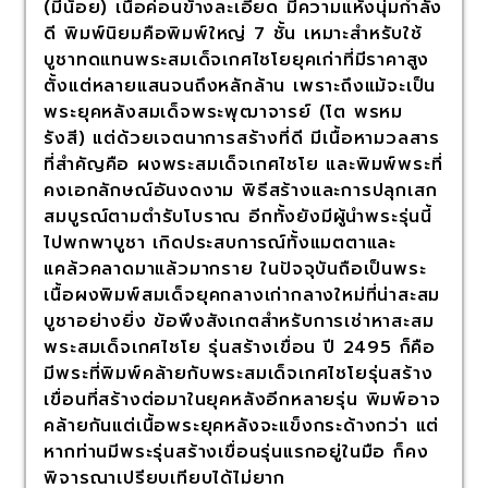
(มีน้อย) เนื้อค่อนข้างละเอียด มีความแห้งนุ่มกำลัง
ดี พิมพ์นิยมคือพิมพ์ใหญ่ 7 ชั้น เหมาะสำหรับใช้
บูชาทดแทนพระสมเด็จเกศไชโยยุคเก่าที่มีราคาสูง
ตั้งแต่หลายแสนจนถึงหลักล้าน เพราะถึงแม้จะเป็น
พระยุคหลังสมเด็จพระพุฒาจารย์ (โต พรหม
รังสี) แต่ด้วยเจตนาการสร้างที่ดี มีเนื้อหามวลสาร
ที่สำคัญคือ ผงพระสมเด็จเกศไชโย และพิมพ์พระที่
คงเอกลักษณ์อันงดงาม พิธีสร้างและการปลุกเสก
สมบูรณ์ตามตำรับโบราณ อีกทั้งยังมีผู้นำพระรุ่นนี้
ไปพกพาบูชา เกิดประสบการณ์ทั้งแมตตาและ
แคล้วคลาดมาแล้วมากราย ในปัจจุบันถือเป็นพระ
เนื้อผงพิมพ์สมเด็จยุคกลางเก่ากลางใหม่ที่น่าสะสม
บูชาอย่างยิ่ง ข้อพึงสังเกตสำหรับการเช่าหาสะสม
พระสมเด็จเกศไชโย รุ่นสร้างเขื่อน ปี 2495 ก็คือ
มีพระที่พิมพ์คล้ายกับพระสมเด็จเกศไชโยรุ่นสร้าง
เขื่อนที่สร้างต่อมาในยุคหลังอีกหลายรุ่น พิมพ์อาจ
คล้ายกันแต่เนื้อพระยุคหลังจะแข็งกระด้างกว่า แต่
หากท่านมีพระรุ่นสร้างเขื่อนรุ่นแรกอยู่ในมือ ก็คง
พิจารณาเปรียบเทียบได้ไม่ยาก