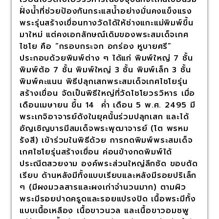
ฝั่งน้ำที่ช่วยป้องกันกระแสน้ำอย่างมั่นคงแข็งแรง
พระรุ่นสร้างเขื่อนทางวัดได้ให้ช่างแกะแม่พิมพ์ขึ้น
มาใหม่ แต่คงเอกลักษณ์เดิมของพระสมเด็จเกศ
ไชโย คือ “กรอบกระจก อกร่อง หูบายศรี”
ประกอบด้วยพิมพ์ต่าง ๆ ได้แก่ พิมพ์ใหญ่ 7 ชั้น
พิมพ์ต้อ 7 ชั้น พิมพ์ใหญ่ 3 ชั้น พิมพ์เล็ก 3 ชั้น
พิมพ์คะแนน พิธีปลุกเสกพระสมเด็จเกศไชโยรุ่น
สร้างเขื่อน จัดเป็นพิธีใหญ่ที่วัดไชโยวรวิหาร เมื่อ
เดือนเมษายน ขึ้น 14 ค่ำ เดือน 5 พ.ศ. 2495 มี
พระเกจิอาจารย์ดังในยุคนั้นร่วมปลุกเสก และได้
อัญเชิญบารมีสมเด็จพระพุฒาจารย์ (โต พรหม
รังสี) เข้าร่วมในพิธีด้วย การกดพิมพ์พระสมเด็จ
เกศไชโยรุ่นสร้างเขื่อน ค่อนข้างกดพิมพ์ได้
ประณีตสวยงาม องค์พระส่วนใหญ่ลึกชัด ขอบตัด
เรียบ ด้านหลังมีทั้งแบบเรียบและหลังมีรอยปริเล็ก
ๆ (มีผงมวลสารและผงเก่าจำนวนมาก) ตามผิว
พระมีรอยปาดครูดและรอยแปรงปัด เนื้อพระมีทั้ง
แบบเนื้อเหลือง เนื้อขาวนวล และเนื้อขาวอมชพู