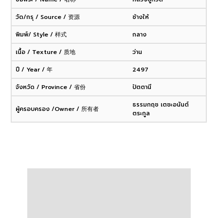
วัด/กรุ / Source / 资源
ช้างให้
พิมพ์/ Style / 样式
กลาง
เนื้อ / Texture / 质地
ว่าน
ปี / Year / 年
2497
จังหวัด / Province / 省份
ปัตตานี
ธรรมกฤช เตชะอนันต์
ผู้ครอบครอง /Owner / 所有者
ตระกูล