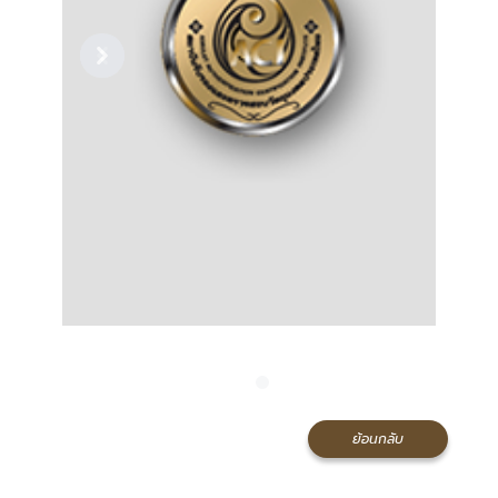
Previous
Next
ย้อนกลับ