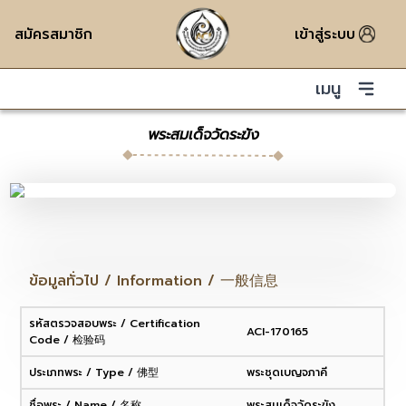
สมัครสมาชิก
เข้าสู่ระบบ
เมนู
พระสมเด็จวัดระฆัง
ข้อมูลทั่วไป / Information / 一般信息
รหัสตรวจสอบพระ / Certification
ACI-170165
Code / 检验码
ประเภทพระ / Type / 佛型
พระชุดเบญจภาคี
ชื่อพระ / Name / 名称
พระสมเด็จวัดระฆัง