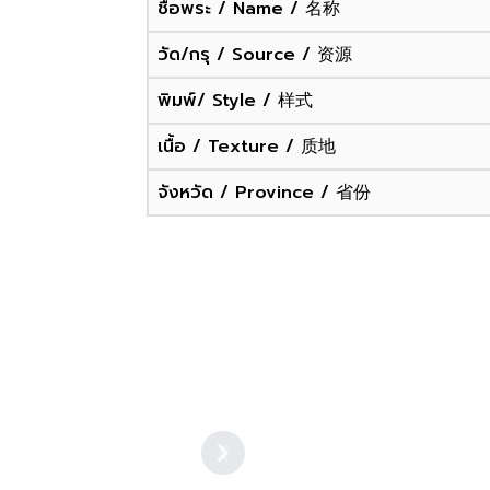
ชื่อพระ / Name / 名称
วัด/กรุ / Source / 资源
พิมพ์/ Style / 样式
เนื้อ / Texture / 质地
จังหวัด / Province / 省份
Previous
Next