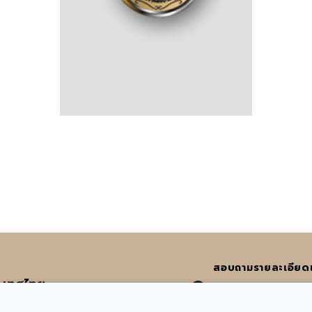
สอบถามรายละเอียดเพิ
ะเทศไทย
:
065-582-4972
หรื
งวัฒนะ | E-mail : info@acicertified.com
:
info@acicertified