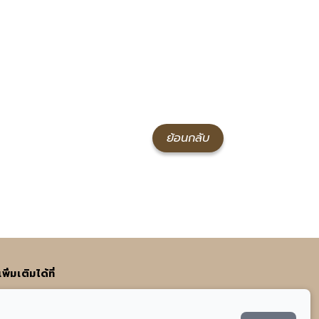
ย้อนกลับ
่มเติมได้ที่
อ
021-938-223
.com