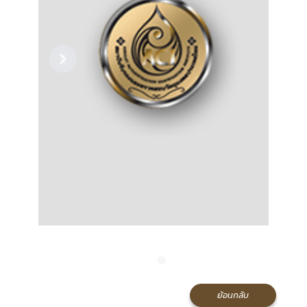
Previous
Next
ย้อนกลับ