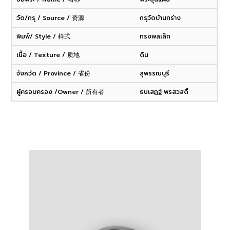
วัด/กรุ / Source / 资源
กรุวัดบ้านกร่าง
พิมพ์/ Style / 样式
ทรงพลเล็ก
เนื้อ / Texture / 质地
ดิน
จังหวัด / Province / 省份
สุพรรณบุรี
ผู้ครอบครอง /Owner / 所有者
ธนเสฏฐ์ พรสวสดิ์