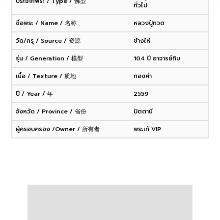
ประเภทพระ / Type / 佛型
ทั่วไป
ชื่อพระ / Name / 名称
หลวงปู่ทวด
วัด/กรุ / Source / 资源
ช้างให้
รุ่น / Generation / 模型
104 ปี อาจารย์ทิม
เนื้อ / Texture / 质地
ทองคำ
ปี / Year / 年
2559
จังหวัด / Province / 省份
ปัตตานี
ผู้ครอบครอง /Owner / 所有者
พระเท้ VIP