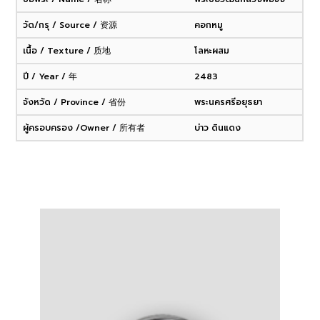
วัด/กรุ / Source / 资源
คอกหมู
เนื้อ / Texture / 质地
โลหะผสม
ปี / Year / 年
2483
จังหวัด / Province / 省份
พระนครศรีอยุธยา
ผู้ครอบครอง /Owner / 所有者
บ่าว ดินแดง