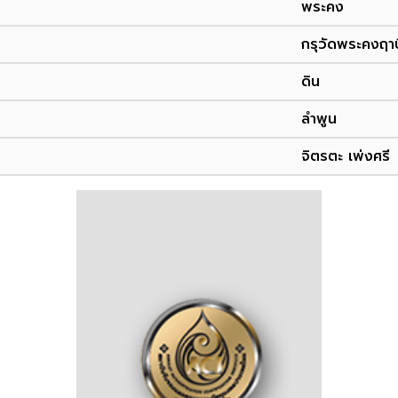
พระคง
กรุวัดพระคงฤาษ
ดิน
ลำพูน
จิตรตะ เพ่งศรี