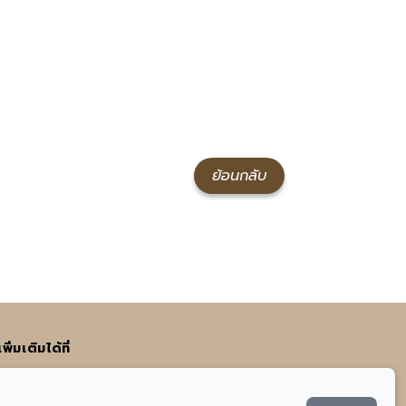
ย้อนกลับ
่มเติมได้ที่
อ
021-938-223
.com