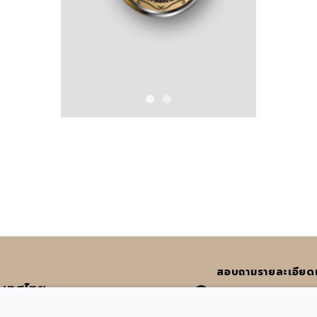
สอบถามรายละเอียดเพิ
ะเทศไทย
:
065-582-4972
หรื
งวัฒนะ | E-mail : info@acicertified.com
:
info@acicertified