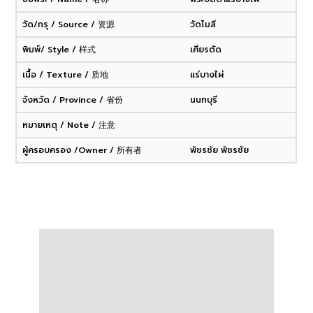
วัด/กรุ / Source / 资源
วัดโมลี
พิมพ์/ Style / 样式
เศียรตัด
เนื้อ / Texture / 质地
แร่บางไผ่
จังหวัด / Province / 省份
นนทบุรี
หมายเหตุ / Note / 注意
ผู้ครอบครอง /Owner / 所有者
พัชรชัย พัชรชัย