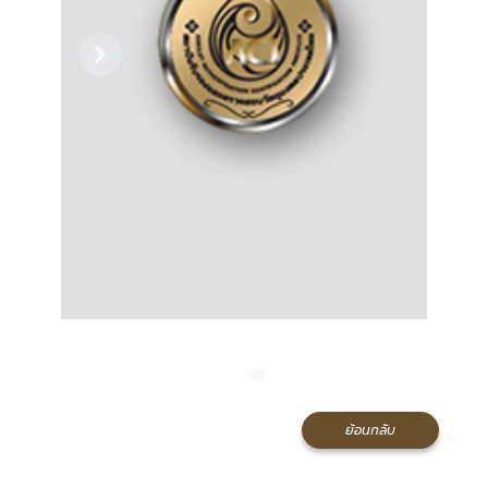
Previous
Next
ย้อนกลับ