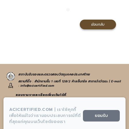
ย้อนกลับ
สถาบันรับรองและตรวจสอบวัตถุมงคลประเทศไทย
สถานที่ตั้ง : สำนักงานชั้น 1 เลขที่ 128/2 ห้างเซ็นทรัล สาขาแจ้งวัฒนะ | E-mail
: info@acicertified.com
สอบถามรายละเอียดเพิ่มเติมได้ที่
:
065-582-4972
หรือ
021-938-223
ACICERTIFIED.COM
|
เราใช้คุกกี้
:
info@acicertified.com
ยอมรับ
เพื่อให้แน่ใจว่าเรามอบประสบการณ์ที่ดี
ที่สุดแก่คุณบนเว็บไซต์ของเรา
:
สถาบันรับรองและตรวจสอบวัตถุมงคลประเทศไทย-AIC