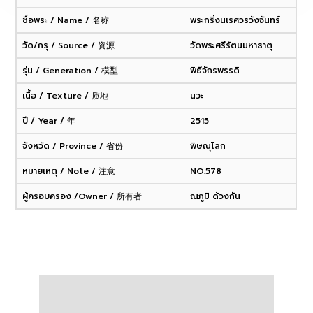
ชื่อพระ / Name / 名称
พระกริ่งนเรศวรวังจันทร์
วัด/กรุ / Source / 资源
วัดพระศรีรัตนมหาธาตุ
รุ่น / Generation / 模型
พิธีจักรพรรดิ
เนื้อ / Texture / 质地
นวะ
ปี / Year / 年
2515
จังหวัด / Province / 省份
พิษณุโลก
หมายเหตุ / Note / 注意
NO.578
ผู้ครอบครอง /Owner / 所有者
ณภูมิ ด้วงกัน