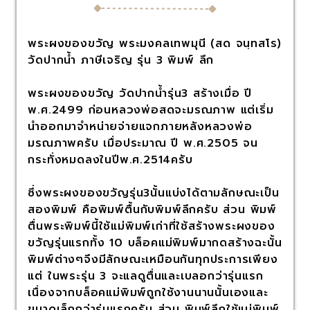
พระผงของขวัญ พระมงคลเทพมุนี (สด จนฺทสโร)
วัดปากน้ำ ภาษีเจริญ รุ่น 3 พิมพ์ ลึก
พระผงของขวัญ วัดปากน้ำรุ่น3 สร้างเมื่อ ปี
พ.ศ.2499 ก่อนหลวงพ่อสดจะมรณภาพ แต่เริ่ม
นำออกมาจำหน่ายจ่ายแจกภายหลังหลวงพ่อ
มรณภาพครับ เมื่อประมาณ ปี พ.ศ.2505 จน
กระทั่งหมดลงในปีพ.ศ.2514ครับ
ซึ่งพระผงของขวัญรุ่น3นั้นแบ่งได้ตามลักษณะเป็น
สองพิมพ์ คือพิมพ์ตื้นกับพิมพ์ลึกครับ ส่วน พิมพ์
ตื่นพระพิมพ์นี้ใช้แม่พิมพ์เก่าที่ใช้สร้างพระผงของ
ขวัญรุ่นแรกทั้ง 10 บล็อคแม่พิมพ์มากดสร้างฉะนั้น
พิมพ์ต่างๆจึงมีลักษณะเหมือนกันทุกประการเพียง
แต่ ในพระรุ่น 3 จะแลดูตื่นและเบลอกว่ารุ่นแรก
เนื่องจากบล็อคแม่พิมพ์ถูกใช้งานนานนั้นเองและ
ขนาดเล็กกว่ารุ่นแรกครับ ส่วน พิมพ์ลึกใช้แม่พิมพ์