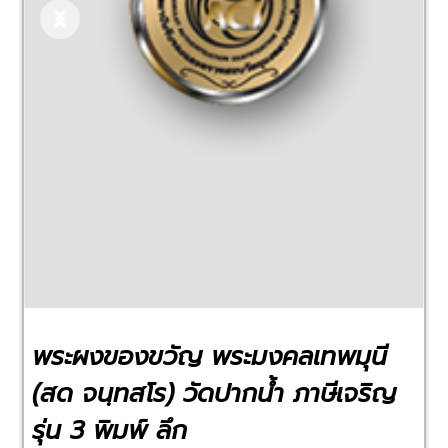
Previous
Next
พระผงของขวัญ พระมงคลเทพมุนี
(สด จนฺทสโร) วัดปากน้ำ ภาษีเจริญ
รุ่น 3 พิมพ์ ลึก