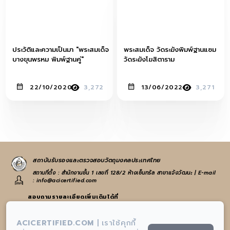
ประวัติและความเป็นมา "พระสมเด็จ
พระสมเด็จ วัดระฆังพิมพ์ฐานแซม
บางขุนพรหม พิมพ์ฐานคู่"
วัดระฆังโฆสิตาราม
22/10/2020
3,272
13/06/2022
3,271
สถาบันรับรองและตรวจสอบวัตถุมงคลประเทศไทย
สถานที่ตั้ง : สำนักงานชั้น 1 เลขที่ 128/2 ห้างเซ็นทรัล สาขาแจ้งวัฒนะ | E-mail
: info@acicertified.com
สอบถามรายละเอียดเพิ่มเติมได้ที่
:
065-582-4972
หรือ
021-938-223
ACICERTIFIED.COM
|
เราใช้คุกกี้
:
info@acicertified.com