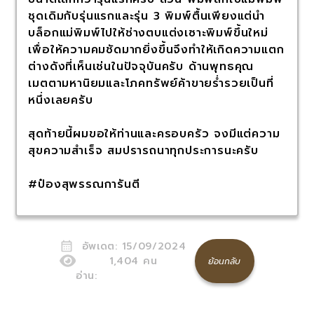
ชุดเดิมกับรุ่นแรกและรุ่น 3 พิมพ์ตื้นเพียงแต่นำ
บล็อกแม่พิมพ์ไปให้ช่างตบแต่งเซาะพิมพ์ขึ้นใหม่
เพื่อให้ความคมชัดมากยิ่งขึ้นจึงทำให้เกิดความแตก
ต่างดังที่เห็นเช่นในปัจจุบันครับ ด้านพุทธคุณ
เมตตามหานิยมและโภคทรัพย์ค้าขายร่ำรวยเป็นที่
หนึ่งเลยครับ
สุดท้ายนี้ผมขอให้ท่านและครอบครัว จงมีแต่ความ
สุขความสำเร็จ สมปรารถนาทุกประการนะครับ
#ป๋องสุพรรณการันตี
อัพเดต:
15/09/2024
1,404
คน
ย้อนกลับ
อ่าน: