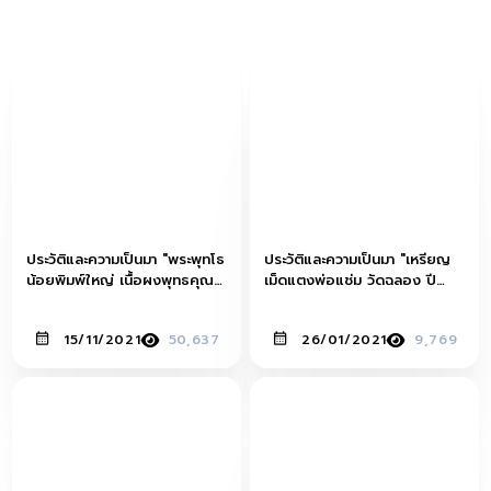
ประวัติและความเป็นมา "พระพุทโธ
ประวัติและความเป็นมา "เหรียญ
น้อยพิมพ์ใหญ่ เนื้อผงพุทธคุณ
เม็ดแตงพ่อแช่ม วัดฉลอง ปี
คุณแม่บุญเรือน โตงบุญเติม วัด
2506 บล๊อก "ภ.กระโดด" เนื้อ
อาวุธวิกสิตาราม ปี 2494"
เงิน"
15/11/2021
50,637
26/01/2021
9,769