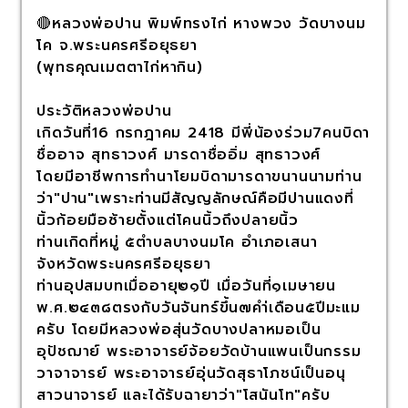
🔴หลวงพ่อปาน พิมพ์ทรงไก่ หางพวง วัดบางนม
โค จ.พระนครศรีอยุธยา
(พุทธคุณเมตตาไก่หากิน)
ประวัติหลวงพ่อปาน
เกิดวันที่16 กรกฎาคม 2418 มีพี่น้องร่วม7คนบิดา
ชื่ออาจ สุทธาวงศ์ มารดาชื่ออิ่ม สุทธาวงศ์
โดยมีอาชีพการทำนาโยมบิดามารดาขนานนามท่าน
ว่า"ปาน"เพราะท่านมีสัญญลักษณ์คือมีปานแดงที่
นิ้วก้อยมือซ้ายตั้งแต่โคนนิ้วถึงปลายนิ้ว
ท่านเกิดที่หมู่ ๕ตำบลบางนมโค อำเภอเสนา
จังหวัดพระนครศรีอยุธยา
ท่านอุปสมบทเมื่ออายุ๒๑ปี เมื่อวันที่๑เมษายน
พ.ศ.๒๔๓๘ตรงกับวันจันทร์ขึ้น๗คำ่เดือน๕ปีมะแม
ครับ โดยมีหลวงพ่อสุ่นวัดบางปลาหมอเป็น
อุปัชฌาย์ พระอาจารย์จ้อยวัดบ้านแพนเป็นกรรม
วาจาจารย์ พระอาจารย์อุ่นวัดสุธาโภชน์เป็นอนุ
สาวนาจารย์ และได้รับฉายาว่า"โสนันโท"ครับ