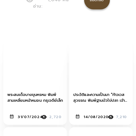
อ่าน:
พระสมเด็จบางขุนหรหม พิมพ์
ประวัติและความเป็นมา "ท้าวเวส
สามเหลี่ยมหน้าหมอน กรุเจดีย์เล็ก
สุวรรณ พิมพ์ฐานบัวไข่ปลา เจ้า
คุณศรี (สนธิ์) วัดสุทัศนเทพวรา
รามราชวรมหาวิหาร ปี พ.ศ.
31/07/2024
2,720
14/08/2020
7,210
2493"