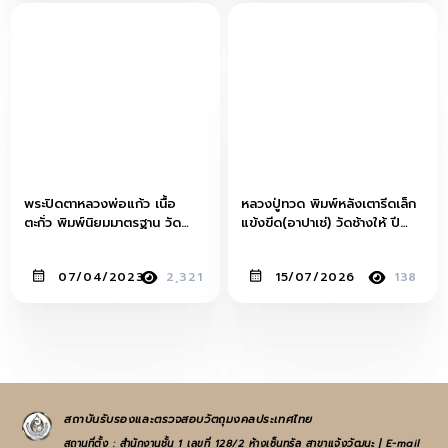
พระปิดตาหลวงพ่อแก้ว เนื้อ
หลวงปู่ทวด พิมพ์หลังเตารีดเล็ก
ตะกั่ว พิมพ์นิยมมาตรฐาน วัด
แข้งขีด(อาปาเช่) วัดช้างให้ ปี
เครือวัลย์
พ.ศ.2505
07/04/2023
2,321
15/07/2026
138
สถาบันรับรองและตรวจสอบวัตถุมงคลประเทศไทย
สถานที่ตั้ง : สำนักงานชั้น 1 เลขที่ 128/2 ห้างเซ็นทรัล สาขาแจ้งวัฒนะ | E-mail