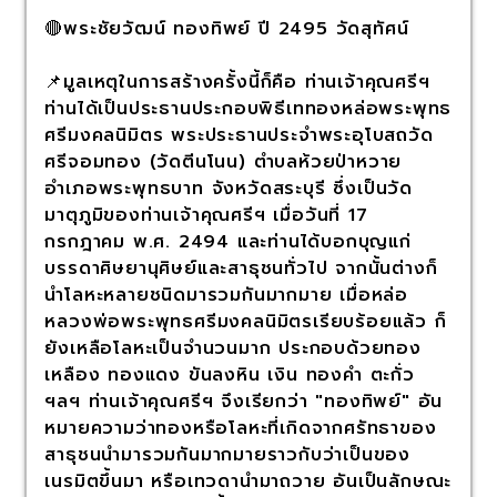
🔴พระชัยวัฒน์ ทองทิพย์ ปี 2495 วัดสุทัศน์
📌มูลเหตุในการสร้างครั้งนี้ก็คือ ท่านเจ้าคุณศรีฯ
ท่านได้เป็นประธานประกอบพิธีเททองหล่อพระพุทธ
ศรีมงคลนิมิตร พระประธานประจำพระอุโบสถวัด
ศรีจอมทอง (วัดตีนโนน) ตำบลห้วยป่าหวาย
อำเภอพระพุทธบาท จังหวัดสระบุรี ซึ่งเป็นวัด
มาตุภูมิของท่านเจ้าคุณศรีฯ เมื่อวันที่ 17
กรกฎาคม พ.ศ. 2494 และท่านได้บอกบุญแก่
บรรดาศิษยานุศิษย์และสาธุชนทั่วไป จากนั้นต่างก็
นำโลหะหลายชนิดมารวมกันมากมาย เมื่อหล่อ
หลวงพ่อพระพุทธศรีมงคลนิมิตรเรียบร้อยแล้ว ก็
ยังเหลือโลหะเป็นจำนวนมาก ประกอบด้วยทอง
เหลือง ทองแดง ขันลงหิน เงิน ทองคำ ตะกั่ว
ฯลฯ ท่านเจ้าคุณศรีฯ จึงเรียกว่า "ทองทิพย์" อัน
หมายความว่าทองหรือโลหะที่เกิดจากศรัทธาของ
สาธุชนนำมารวมกันมากมายราวกับว่าเป็นของ
เนรมิตขึ้นมา หรือเทวดานำมาถวาย อันเป็นลักษณะ