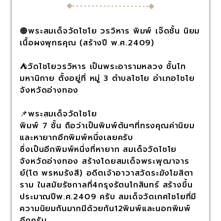
🟠พระสมเด็จวัดไชโย วรวิหาร พิมพ์ เจ๊ดชั้น นิยม
เนื้อผงพุทธคุณ (สร้างปี พ.ศ.2409)
⛺️วัดไชโยวรวิหาร เป็นพระอารามหลวง ชั้นโท
มหานิกาย ตั้งอยู่ที่ หมู่ 3 ตำบลไชโย อำเภอไชโย
จังหวัดอ่างทอง
📌พระสมเด็จวัดไชโย
พิมพ์ 7 ชั้น ถือว่าเป็นพิมพ์ต้นๆที่ทรงคุณค่านิยม
และหายากอีกพิมพ์หนึ่งเลยครับ
ซึ่งเป็นอีกพิมพ์หนึ่งที่หายาก สมเด็จวัดไชโย
จังหวัดอ่างทอง สร้างโดยสมเด็จพระพุฒาจาร
ย์(โต พรหมรังสี) อดีตเจ้าอาวาสวัดระฆังโฆสิตา
ราม ในสมัยรัชกาลที่4กรุงรัตนโกสินทร์ สร้างขึ้น
ประมาณปีพ.ศ.2409 ครับ สมเด็จวัดเกศไชโยที่มี
ความนิยมกันมากมีด้วยกัน12พิมพ์และนอกพิมพ์
อีกครับ