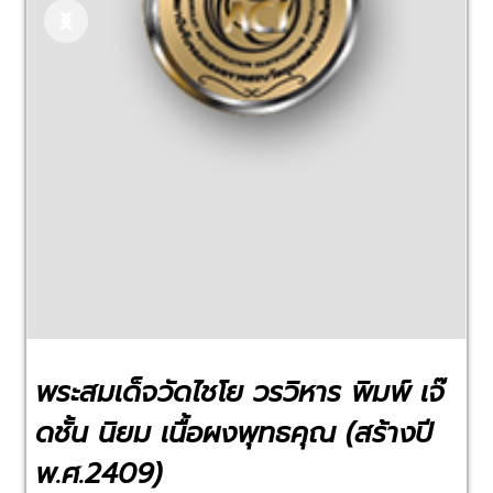
Previous
Next
พระสมเด็จวัดไชโย วรวิหาร พิมพ์ เจ๊
ดชั้น นิยม เนื้อผงพุทธคุณ (สร้างปี
พ.ศ.2409)