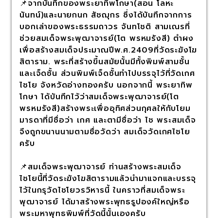
📌จากบันทึกของพระยาทิพโกษา(สอน โลหะ
นันทน์)และนายกนก สัชฌุกร ซึ่งได้บันทึกจากการ
บอกเล่าของพระธรรมถาวร จันทโชติ สามเณรที่
ช่วยสมเด็จพระพุฒาจารย์(โต พรหมรังสี) ตำผง
เพื่อสร้างสมเด็จประมาณปีพ.ศ.2409ที่วัดระฆังโฆ
สิตาราม. พระที่สร้างขึ้นสมัยนั้นมีทั้งพิมพ์สามชั้น
และเจ็ดชั้น ส่วนพิมพ์เจ็ดชั้นทำไปบรรจุไว้ที่วัดเกศ
ไชโย จังหวัดอ่างทองครับ นอกจากนี้ พระยาทิพ
โกษา ได้บันทึกไว้ว่าสมเด็จพระพุฒาจารย์(โต
พรหมรังสี)สร้างพระเพื่ออุทิศส่วนกุศลให้กับโยม
มารดาที่มีชื่อว่า เกศ และตามีชื่อว่า ไช พระสมเด็จ
จึงถูกขนานนามตามชื่อวัดว่า สมเด็จวัดเกศไชโย
ครับ
📌สมเด็จพระพุฒาจารย์ ท่านสร้างพระสมเด็จ
ไชโยนี้ที่วัดระฆังโฆสิตารามแล้วนำมาแจกและบรรจุ
ไว้ในกรุวัดไชโยวรวิหารนี้ ในคราวที่สมเด็จพระ
พุฒาจารย์ ได้มาสร้างพระพุทธรูปองค์ใหญ่หรือ
พระมหาพุทธพิมพ์ที่วัดนี้นั้นเองครับ