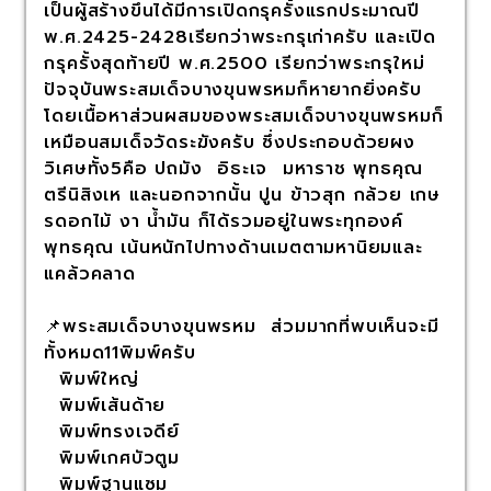
เป็นผู้สร้างขึ้นได้มีการเปิดกรุครั้งแรกประมาณปี
พ.ศ.2425-2428เรียกว่าพระกรุเก่าครับ และเปิด
กรุครั้งสุดท้ายปี พ.ศ.2500 เรียกว่าพระกรุใหม่
ปัจจุบันพระสมเด็จบางขุนพรหมก็หายากยิ่งครับ
โดยเนื้อหาส่วนผสมของพระสมเด็จบางขุนพรหมก็
เหมือนสมเด็จวัดระฆังครับ ซึ่งประกอบด้วยผง
วิเศษทั้ง5คือ ปถมัง อิธะเจ มหาราช พุทธคุณ
ตรีนิสิงเห และนอกจากนั้น ปูน ข้าวสุก กล้วย เกษ
รดอกไม้ งา น้ำมัน ก็ได้รวมอยู่ในพระทุกองค์
พุทธคุณ เน้นหนักไปทางด้านเมตตามหานิยมและ
แคล้วคลาด
📌พระสมเด็จบางขุนพรหม ส่วมมากที่พบเห็นจะมี
ทั้งหมด11พิมพ์ครับ
พิมพ์ใหญ่
พิมพ์เส้นด้าย
พิมพ์ทรงเจดีย์
พิมพ์เกศบัวตูม
พิมพ์ฐานแซม