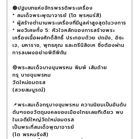
🟠ปฐมบทแห่งจักรพรรดิพระเครื่อง
* สมเด็จพระพุฒาจารย์ (โต พฺรหฺมรํสี)
* ผู้สร้างตำนานพระเครื่องที่มีมูลค่าสูงสุดในวงการ
* ผงวิเศษทั้ง 5: หัวใจหลักของการสร้างพระ
เครื่องเนื้อผงศักดิ์สิทธิ์ ประกอบด้วย ปถมัง, อิธะ
เจ, มหาราช, พุทธคุณ และตรีนิสิงเห ซึ่งต้องผ่าน
การลบผงอย่างพิถีพิถัน
🔴พระสมเด็จบางขุนพรหม พิมพ์ เส้นด้าย
กรุ บางขุนพรหม
วัดใหม่อมตรส
(สวยสมบูรณ์)
📌พระสมเด็จกรุบางขุนพรหม ความนิยมเป็นอันดับ
ต้นๆของวัตถุมงคลของเมืองไทยเลยทีเดียว พบ
ในเจดีย์ใหญ่วัดใหม่อมตรส
เป็นพระที่สมเด็จพุฒาจารย์
(โต พรหมรังสี)