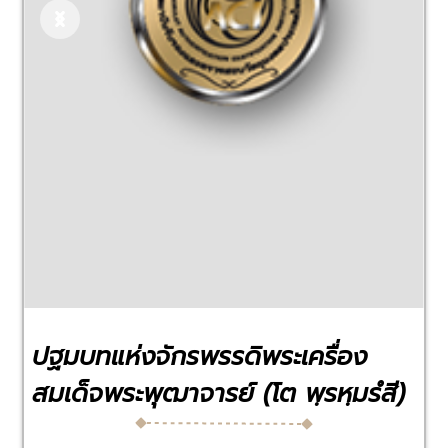
Previous
Next
ปฐมบทแห่งจักรพรรดิพระเครื่อง
สมเด็จพระพุฒาจารย์ (โต พฺรหฺมรํสี)