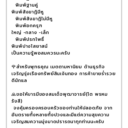
พิมพ์ฐานคู่
พิมพ์สังฆาฏิมีหู
พิมพ์สังฆาฏิไม่มีหู
พิมพ์อกครุฑ
ใหญ่ -กลาง -เล็ก
พิมพ์ปรกโพธิ์
พิมพ์ปางไสยาสน์
เป็นความรู้พอสมควรนะครับ
🌹สำหรับพุทธคุณ เมตตามหานิยม ด้านธุรกิจ
เจริญรุ่งเรืองทรัพย์สินเงินทอง การค้าขายร่ำรวย
ดีนักแล
🙏ขอให้บารมีของสมเด็จพุฒาจารย์(โต พรหม
รังสี)
จงคุ้มครองครอบครัวของท่านให้ปลอดภัย จาก
อันตรายทั้งหลายทั้งปวงและมีแต่ความสุขความ
เจริญสมความมุ่งมาดปรารถนาทุกท่านนะครับ