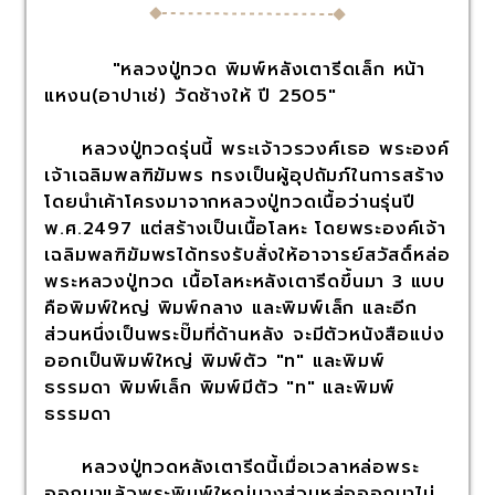
"หลวงปู่ทวด พิมพ์หลังเตารีดเล็ก หน้า
แหงน(อาปาเช่) วัดช้างให้ ปี 2505"
หลวงปู่ทวดรุ่นนี้ พระเจ้าวรวงศ์เธอ พระองค์
เจ้าเฉลิมพลฑิฆัมพร ทรงเป็นผู้อุปถัมภ์ในการสร้าง
โดยนำเค้าโครงมาจากหลวงปู่ทวดเนื้อว่านรุ่นปี
พ.ศ.2497 แต่สร้างเป็นเนื้อโลหะ โดยพระองค์เจ้า
เฉลิมพลฑิฆัมพรได้ทรงรับสั่งให้อาจารย์สวัสดิ์หล่อ
พระหลวงปู่ทวด เนื้อโลหะหลังเตารีดขึ้นมา 3 แบบ
คือพิมพ์ใหญ่ พิมพ์กลาง และพิมพ์เล็ก และอีก
ส่วนหนึ่งเป็นพระปั๊มที่ด้านหลัง จะมีตัวหนังสือแบ่ง
ออกเป็นพิมพ์ใหญ่ พิมพ์ตัว "ท" และพิมพ์
ธรรมดา พิมพ์เล็ก พิมพ์มีตัว "ท" และพิมพ์
ธรรมดา
หลวงปู่ทวดหลังเตารีดนี้เมื่อเวลาหล่อพระ
ออกมาแล้วพระพิมพ์ใหญ่บางส่วนหล่อออกมาไม่