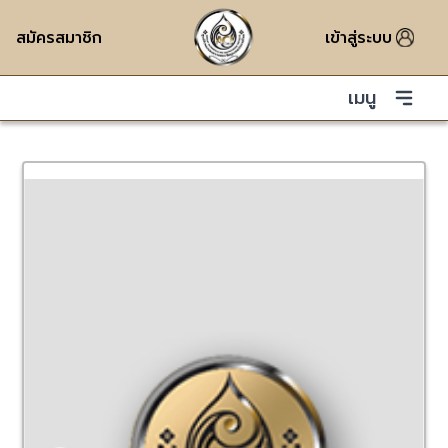
สมัครสมาชิก
เข้าสู่ระบบ
เมนู